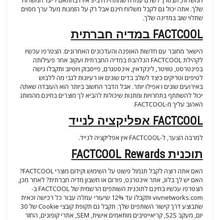
המשלוח, תצטרך לשלם עמלה שמתחילה ב-3 אירו בהתאם ליעד המשלוח
שלך. אתה יכול גם לקבל משלוח חינם אבל רק על הזמנות מעל ערך מסוים
שתלוי שוב במדינה שלך.
FACTCOOL במדיה חברתית
הישאר מחובר עם חדשות האופנה והעדכונים האחרונים. הצטרפו עכשיו
לקהילת FACTCOOL הנלהבת במדיה החברתית ועקוב אחר פעילותה
בפינטרסט, טוויטר, לינקדאין, אינסטגרם, פייסבוק ויוטיוב ותקבלו גישה
לטיפים וטריקים כיצד לשלב בדים שונים או רעיונות לגבי מה ללבוש
באירועים שונים ו אפילו יותר. אבל הדבר החשוב ביותר הוא העובדה שאתה
יכול להשתתף בתחרויות ומתנות שיכולות להביא לך מוצרים בחינם מהמותג
האהוב עליך מ-FACTCOOL.
FACTCOOL אפליקציה לנייד
למרבה הצער, ל-FACTCOOL אין אפליקציה לנייד.
תוכנית FACTCOOL Rewards
האם אתה רוצה לקבל תגמול פשוט על השימוש וקידום מוצרי FACTCOOL?
האם יש לך בלוג, אתר אינטרנט, פורום או חשבון מדיה חברתית? לאחר מכן,
הצטרפו עכשיו בחינם לתוכנית השותפים הרשמית של FACTCOOL ב-
vivnetworks.com ותקבלו עד 12% שיעורי עמלה עבור כל רכישה זכאית
שתבוצע דרך קישור השותפים שלך. תקבל גם תקופת קובצי Cookie של 30
יום, מעקב S2S, קריאייטיבים מותאמים אישית, SEM, אתרי קופונים, החזר