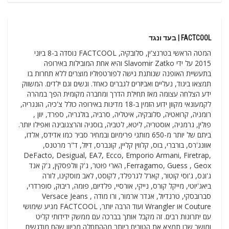
FACTCOOL | בעד ונגד
המטה הראשי בטרנצ'ין, סלובקיה, FACTCOOL נוסדה ב-8 ביוני
2015 על ידי Slavomir Zatko והיא אחת המובילות באירופה
בתעשיית האופנה שנותנת גישה לפורטפוליו מוצרים ללא תחרות בו
תמצאו ביגוד, נעליים ואביזרים לגברים כאחד. ונשים וגם ילדים. המשווק
ידע הצלחה עצומה מאז תחילת הדרך ומחברה מקומית הפך במהרה
לקמעונאי מקוון ידוע הזמין ב-18 מדינות באירופה כולל צ'כיה, הונגריה,
רומניה, קרואטיה, סלובקיה, איטליה, סרביה, בולגריה, ספרד, יוון ,
פולין, גרמניה, אוסטריה, ליטא, לטביה, בוסניה והרצגובינה ואפילו יותר.
ביתם של יותר מ-650 מותגי פרימיום ובמחיר סביר כמו אדידס, אלדו,
אוונג'רס, בורברי, בוס, קלווין קליין, קונברס, דיזל, ד"ר מרטנס,
DeFacto, Desigual, EA7, Ecco, Emporio Armani, Firetrap,
Ferragamo, Guess , Geox, הארי פוטר, ג'ק וולפסקין, ג'ק אנד
ג'ונס, ג'וסי קוטור, קארל לגרפלד, לקוסט, לאב מוסקינו, לורה
ביאג'יוטי, מייקל קורס, נייקי, אורסיי, פלדיום, פומה, ריבוק, סופרדרי,
סברובסקי, טרנדיול, אנדר ארמור, ורו מודה , Versace Jeans
Couture או Wrangler ועוד הרבה יותר, FACTCOOL מגיע שימושי
עם יתרונות רבים. זה מקבל אותך בברכה עם ממשק ידידותי קליט
ומושך שבו תמצא את הטובים ביותר מההתחלה מכיוון שהם מודגשים