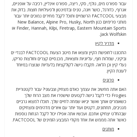
עבור ספורט מים, גולף, סקי, ריצה, ספורט אינליין, רכיבה על אופניים,
אגרוף, כדורגל, כושר ויוגה, טניס ובדמינטון ולפעילויות חוצות. בדוק את
מבצעי FACTCOOL הרשמיים ותוכל לקבל מחירים נמוכים יותר עבור
מותגי פרימיום כגון New Balance, Alpine Pro, Husky, North
Finder, Hannah, Kilpi, Firetrap, Eastern Mountain Sports או
Jack Wolfskin.
מדריך לקיץ
התכוננו לחופשת הקיץ ומצאו את מיטב הצעות FACTCOOL לבגדי ים
וביקיני, שמלות חוף, עליוניות וחצאיות, מכנסיים קצרים וחולצות טריקו,
נעלי קיץ וכן הלאה. תקבלו גישה לקולקציות בלעדיות שנוצרו במיוחד
לעונת הקיץ.
פרוגיס
האם אתה מחשיב את עצמך כאדם מצחיק וצבעוני? עבור לקטגוריית
Frogies כדי לקבל גישה לקטעים שישפרו את מצב הרוח שלך
כשאומרים אותך ואשר יביאו שמחה לחיים שלך. תוכלו למצוא גרביים
מגניבים, תחתונים, ז'קטים ועוד יותר עם איורים מדהימים ומצחיקים
שבהחלט יצחיקו אתכם. ועכשיו אתה אפילו יכול לקבל הנחות נוספות
כאשר אתה מממש את אחד מקודי המבצע הזמינים של FACTCOOL.
מותגים