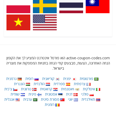
active-coupon-codes.com הוא פורטל אינטרנט המציע לך את הקופון
הנחה האחרונה, הצעות, מבצעים קודי הנחה בחנויות המספקות את מוצריה
בישראל.
פורטוגזית
יפנית
קוריאנית
רוסית
גרמנית
צרפתית
ספרדית
הולנדית
הונגרית
איטלקית
ויאטנמית
קרואטית
נורווגית
צ'כית
פולני
דנית
אסטונית
פינית
שוודית
תאילנדית
יווני
מסורת סינית
ערבית
אנגלית
רומנית