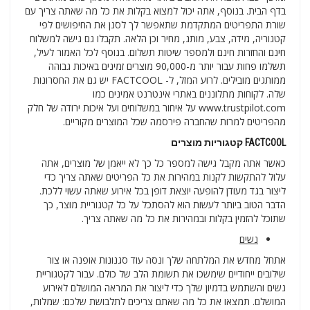
בדף הבית. בנוסף, אתה יכול למצוא בקלות את כל מה שאתה צריך עם
שורת התפריטים המתקדמת שתאפשר לך לסנן את החיפושים לפי
קטגוריה, מידה, צבע, מותג, מחיר וכן הלאה. תקבלו גם גישה למשלוח
חינם והחזרות חינם ולמספר שיטות תשלום. בנוסף לכל האמור לעיל,
תשלמו פחות עבור יותר מ-90,000 מוצרים זמינים באיכות גבוהה
ממותגים מובילים. לרוע המזל, ל- FACTCOOL יש גם את החסרונות
שלה. לקוחות מתלוננים באתרי אינטרנט אמינים כמו
www.trustpilot.com על איחור במשלוחים ועל איכות ירודה של חלק
מהפריטים למרות שהחברה פירסמה שכל המוצרים מקוריים.
FACTCOOL קטגוריות מוצרים
כאשר אתה מקבל גישה למספר כל כך לא ייאמן של מוצרים, אתה
עלול להתקשות לקנות במהירות את כל הפריטים שאתה צריך כדי
ליצור בגד מעודן להופעה יוצאת דופן בכל אירוע שאתה עשוי ללכת.
הדבר הטוב ביותר לעשות הוא להסתכל על כל קטגוריית מוצר, כך
שתוכל להזמין בקלות ובמהירות את כל מה שאתה צריך.
נשים
אתחל מחדש את המלתחה שלך ונסה עוד סגנונות אופנה או צור
שילובים ייחודיים שימשכו את תשומת הלב של כולם. עבור לקטגוריית
נשים והשתמש בדמיון שלך כדי ליצור את המראה המושלם לאירוע
המושלם. תמצאו את כל מה שאתם צריכים לתלבושת שלכם: שמלות,