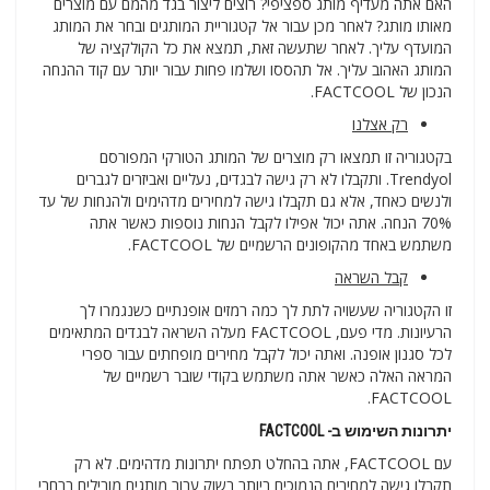
האם אתה מעדיף מותג ספציפי? רוצים ליצור בגד מהמם עם מוצרים
מאותו מותג? לאחר מכן עבור אל קטגוריית המותגים ובחר את המותג
המועדף עליך. לאחר שתעשה זאת, תמצא את כל הקולקציה של
המותג האהוב עליך. אל תהססו ושלמו פחות עבור יותר עם קוד ההנחה
הנכון של FACTCOOL.
רק אצלנו
בקטגוריה זו תמצאו רק מוצרים של המותג הטורקי המפורסם
Trendyol. ותקבלו לא רק גישה לבגדים, נעליים ואביזרים לגברים
ולנשים כאחד, אלא גם תקבלו גישה למחירים מדהימים ולהנחות של עד
70% הנחה. אתה יכול אפילו לקבל הנחות נוספות כאשר אתה
משתמש באחד מהקופונים הרשמיים של FACTCOOL.
קבל השראה
זו הקטגוריה שעשויה לתת לך כמה רמזים אופנתיים כשנגמרו לך
הרעיונות. מדי פעם, FACTCOOL מעלה השראה לבגדים המתאימים
לכל סגנון אופנה. ואתה יכול לקבל מחירים מופחתים עבור ספרי
המראה האלה כאשר אתה משתמש בקודי שובר רשמיים של
FACTCOOL.
יתרונות השימוש ב- FACTCOOL
עם FACTCOOL, אתה בהחלט תפתח יתרונות מדהימים. לא רק
תקבלו גישה למחירים הנמוכים ביותר בשוק עבור מותגים מובילים ברחבי