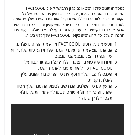
במסד הנתונים שלנו, תמצאו גם מגוון רחב של קופוני FACTCOOL
המתעדכנים באופן קבוע. שוב, עליך לקרוא בעיון את הפרטים של כל
הקופונים כדי לגלות מהם כללי המשחק ולראות אם ההזמנה שלך מתאימה
לאחד מהקופונים הללו. בדרך כלל, ניתן לממש קופון על ידי לקוחות חדשים
או על ידי לקוחות קיימים. ולפעמים, הקופון תקף למנויי הניוזלטר. עקוב אחר
ההנחיות שלנו כדי להשתמש בקופון FACTCOOL שלך ללא בעיות.
חפש את כל קופוני FACTCOOL וקרא את הפרטים שלהם.
אם אתה מוצא את המתאים להזמנה שלך ולהעדפות שלך, לחץ
על הכפתור הצג מבצע/קבל מבצע.
חלון חדש יקפוץ בו תצטרך ללחוץ על הכפתור עבור אל
FACTCOOL כדי להיות מופנה לאתר הרשמי.
היכנס לחשבון שלך והוסף את כל הפריטים האהובים עליך
לעגלת הקניות.
המשך עם כל השלבים הנדרשים לביצוע ההזמנה שלך מכיוון
שההנחה שלך תחול אוטומטית במהלך עמוד התשלום ולא
תצטרך להזין שום קוד.