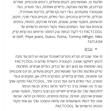
חולצות טי, סווטשירטים, ז'קטים ומעילים, ג'ינסים ומכנסיים, סוודרים
וקרדיגנים, חולצות וטוניקות, בלייזרים וחותלות, נעלי ספורט, נעלי
אוקספורד ומוקסינים, נעלי ריצה וקרסוליים, בלרינות ואספדריל,
סנדלים, סליידרים וכפכפים, נעלי טיולים, מגפיים ונעלי חורף, תיקים,
תכשיטים, משקפי שמש, שעונים, חגורות וארנקים, כפפות, צעיפים
וצעיפים ועוד ועוד. השתמש באחד מקודי הפרומו הרשמיים של
FACTCOOL כדי לקבל הנחות ענק למותגי פרימיום כמו קלווין קליין,
GAP, Pepe Jeans, Guess, Puma, Tommy Hilfiger, Nike או
TATUUM.
גברים
מי אמר שגברים הם לא מכורים לאופנה? ועכשיו יש להם עוד סיבה
להפוך לאייקוני אופנה. הקטגוריה הייעודית שלהם מ-FACTCOOL
באה שימושית עם מגוון רחב של בגדים, נעליים ואביזרים. מחולצות
טריקו וחולצות פולו ועד סווטשירטים, ז'קטים ומעילים, מג'ינס ומכנסיים
ועד אימוניות, סוודרים ובלייזרים, מסניקרס ודילג-און, מוקסינים ונעלי
ספורט, נעלי טיולים וריצה ועוד הרבה יותר, FACTCOOL סיפקה אותך
עם כל מה שאתה צריך כדי ליצור מראה נפלא. תן את הגימור
לתלבושת שלך עם אביזרים ייחודיים כגון כובעי בייסבול, משקפי שמש,
שעונים וארנקים, חגורות, עניבות ופפיונים, כפפות וכן הלאה. ועכשיו
אתה יכול להוזיל משמעותית את עלויות ההזמנה שלך עם אחד מקודי
ההנחה הרשמיים של FACTCOOL.