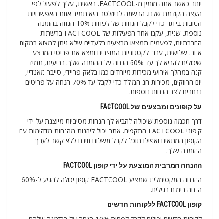
יותר כאשר אתה מזמין מ-FACTCOOL. ראשית, עליך לפעול לפי
העצה הקודמת שלנו. הרשמה לניוזלטר היא תמיד אחת האפשרויות
הטובות ביותר כדי לקבל הנחות של לפחות 10% הנחה בהזמנה
נוספת. שנית, עקבו אחר הפעילות של FACTCOOL ברשתות
החברתיות, לפעמים תמצאו מבצעים בלעדיים שלא ניתן למצוא במקום
אחר. שלישית, עבור לקטגוריות המוצרים ומצא את פריטי המבצע
שיכולים להביא לך עד 60% הנחה על ההזמנה שלך. רביעית, תמיד
קנה במהלך אירועי מכירות מיוחדים כמו בלאק פריידי, סייבר מאנדיי,
יום הרווקים, מכירות חג המולד כדי לקבל עד 70% הנחה על פריטים
נבחרים לצד הנחות נוספות.
על קופונים ומבצעים של FACTCOOL
דרך חכמה נוספת שיכולה להביא לך הנחות מסיביות מיוצגת על ידי
קופוני FACTCOOL התקפים. אתה יכול ליהנות מהנחות מדהימות עם
הקופון המתאים ואפילו תוכל לקבל משלוח חינם ללא קשר לערך
ההזמנה שלך.
ההנחה המרבית המוצעת על ידי קופון FACTCOOL
ההנחה המקסימלית שמציע FACTCOOL קופון יכולה להגיע ל-60%
הנחה בימים רגילים.
קופון FACTCOOL ללקוחות חדשים
לקוחות חדשים יכולים לקבל לפחות 10% הנחה על ההזמנה שלהם.