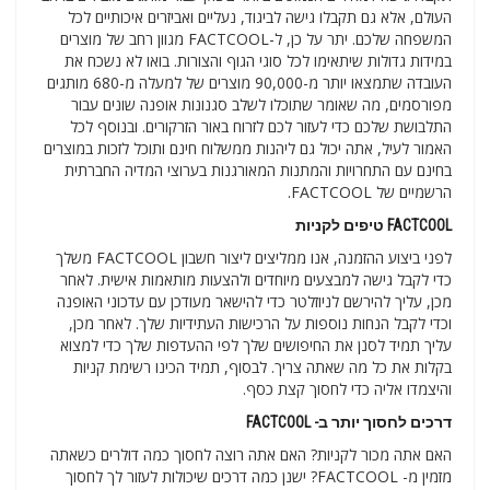
העולם, אלא גם תקבלו גישה לביגוד, נעליים ואביזרים איכותיים לכל
המשפחה שלכם. יתר על כן, ל-FACTCOOL מגוון רחב של מוצרים
במידות גדולות שיתאימו לכל סוגי הגוף והצורות. בואו לא נשכח את
העובדה שתמצאו יותר מ-90,000 מוצרים של למעלה מ-680 מותגים
מפורסמים, מה שאומר שתוכלו לשלב סגנונות אופנה שונים עבור
התלבושת שלכם כדי לעזור לכם לזרוח באור הזרקורים. ובנוסף לכל
האמור לעיל, אתה יכול גם ליהנות ממשלוח חינם ותוכל לזכות במוצרים
בחינם עם התחרויות והמתנות המאורגנות בערוצי המדיה החברתית
הרשמיים של FACTCOOL.
FACTCOOL טיפים לקניות
לפני ביצוע ההזמנה, אנו ממליצים ליצור חשבון FACTCOOL משלך
כדי לקבל גישה למבצעים מיוחדים ולהצעות מותאמות אישית. לאחר
מכן, עליך להירשם לניוזלטר כדי להישאר מעודכן עם עדכוני האופנה
וכדי לקבל הנחות נוספות על הרכישות העתידיות שלך. לאחר מכן,
עליך תמיד לסנן את החיפושים שלך לפי ההעדפות שלך כדי למצוא
בקלות את כל מה שאתה צריך. לבסוף, תמיד הכינו רשימת קניות
והיצמדו אליה כדי לחסוך קצת כסף.
דרכים לחסוך יותר ב- FACTCOOL
האם אתה מכור לקניות? האם אתה רוצה לחסוך כמה דולרים כשאתה
מזמין מ- FACTCOOL? ישנן כמה דרכים שיכולות לעזור לך לחסוך