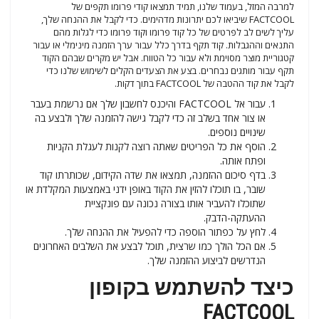
למרבה המזל, בעמוד שלנו, תמיד תמצאו קודי פרומו תקפים של
FACTCOOL שיביאו לכם יתרונות מדהימים. כדי לקבל את ההנחה שלך,
עליך לשים לב לפרטים של כל קוד פרומו וקוד פרומו כדי לגלות מהם
התנאים וההגבלות. קוד תקף בדרך כלל עבור ערך הזמנה מינימלי או עבור
קטגוריית מוצר מסוימת ולא עבור כל הטווח. אבל יש מקרים שבהם הקוד
תקף עבור מותגים נבחרים. בצע את הצעדים הקלים לשימוש שלנו כדי
לקבל את קוד ההטבה של FACTCOOL בתוך דקות.
עבור אל FACTCOOL והיכנס לחשבון שלך אם נרשמת בעבר
או צור אחד בשלב זה כדי לקבל גישה להזמנה שלך ולבצע בה
שינויים נוספים.
הוסף את כל הפריטים שאתה רוצה לקנות לעגלת הקניות
ופתח אותה.
בדף סיכום ההזמנה, תמצאו את שדה הקידום, שכותרתו קוד
שובר, בו תוכלו להזין את הקוד באופן ידני באמצעות המקלדת או
שתוכלו להעביר אותו בצורה נכונה עם פונקציית
ההעתקה-הדבק.
לחץ על כפתור הוספה כדי להפעיל את ההנחה שלך.
אם הכל הולך כמו שרצית, תוכל לבצע את השלבים האחרונים
הנדרשים לביצוע ההזמנה שלך.
כיצד להשתמש בקופון
FACTCOOL