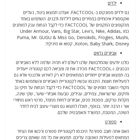
ילדים
גם ילדים מפונקים ב-FACTCOOL. אצלנו תמצאו ביגוד, נעליים
ואקססוריז איכותיים במחירים נוחים לילדות ולבנים. השתמש באחד
מהקופונים התקפים של FACTCOOL כדי לקבל הנחות ענק למותגים
כמו Under Armour, Vans, Big Star, Levi's, Nike, Adidas,
Puma, Mr. GUGU & Miss Go, Denokids, Frogies, Mushi,
Koton, Baby Shark, Disney, קפוא או מיניקיד.
אביזרים נלווים
כולנו יודעים שהתלבושת שלנו לעולם לא תהיה שלמה ללא האביזרים
הנכונים. ו-FACTCOOL מכירה את זה ומביאה לכם קטגוריה ייעודית
בה תמצאו אביזרים ייחודיים המתאימים לא רק לאירוע אלגנטי אלא גם
לפעילויות חוצות. היכנסו עכשיו לקטגוריית האביזרים והשתמשו באחד
מקודי השובר הזמינים של FACTCOOL כדי לקבל הנחות על תיקי גב
ותיקים, שרשראות, צמידים, עגילים, טבעות ואביזרי שיער, שקי שינה,
מקלות טרקים, מסכות פנים, אביזרים לחיות מחמד, סרטי ראש מחזירי
אור ו הרבה יותר. בנוסף, תוכלו למצוא גם מוצרי עיצוב לבית לחדר
השינה, המטבח, המשרד והאמבטיה שלכם.
ספורט
האם אתה חובב ספורט? היכנסו לקטגוריית ספורט ורכשו את הציוד
המתאים לפעילות האהובה עליכם. תמצאו את כל מה שאתם צריכים