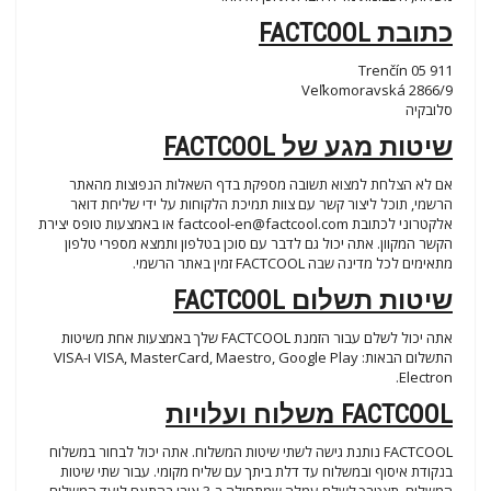
כתובת FACTCOOL
911 05 Trenčín
Veľkomoravská 2866/9
סלובקיה
שיטות מגע של FACTCOOL
אם לא הצלחת למצוא תשובה מספקת בדף השאלות הנפוצות מהאתר
הרשמי, תוכל ליצור קשר עם צוות תמיכת הלקוחות על ידי שליחת דואר
אלקטרוני לכתובת
factcool-en@factcool.com
או באמצעות טופס יצירת
הקשר המקוון. אתה יכול גם לדבר עם סוכן בטלפון ותמצא מספרי טלפון
מתאימים לכל מדינה שבה FACTCOOL זמין באתר הרשמי.
שיטות תשלום FACTCOOL
אתה יכול לשלם עבור הזמנת FACTCOOL שלך באמצעות אחת משיטות
התשלום הבאות: VISA, MasterCard, Maestro, Google Play ו-VISA
Electron.
FACTCOOL משלוח ועלויות
FACTCOOL נותנת גישה לשתי שיטות המשלוח. אתה יכול לבחור במשלוח
בנקודת איסוף ובמשלוח עד דלת ביתך עם שליח מקומי. עבור שתי שיטות