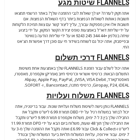
FLANNELS שיטות מגע
אתה זקוק לעזרה? יש לך שאלות לגבי ההזמנה שלך? באתר הרשמי תמצאו
תשובות נאותות לשאלות הנפוצות ביותר בדף השאלות הנפוצות. אם
תשובות אלו אינן מספקות עבורך, עליך ליצור קשר עם צוות תמיכת הלקוחות
על ידי שליחת דוא"ל באמצעות טופס יצירת הקשר המקוון, על ידי ביצוע
שיחה בטלפון +44 344 245 9243 או על ידי שליחת הודעה בטוויטר
ובפייסבוק. אתה יכול גם לשוחח בשידור חי עם סוכן דרך אפשרות הצ'אט
החי.
FLANNELS דרכי תשלום
אתה יכול לשלם עבור הזמנת FLANNELS שלך באמצעות אחת משיטות
התשלום הבאות: כרטיסי אשראי וכרטיסי חיוב (אמריקן אקספרס, מאסטרו,
מאסטרקארד, VISA, VISA Debit), Alipay, Apple Pay, PayPal,
Giropay, P24, iDEAL, כרטיסי מתנה, Bancontact , ו- SOFORT.
FLANNELS משלוח ועלויות
FLANNELS נותן גישה לשיטות משלוח ועלויות שונות. עבור בריטניה, אתה
יכול לבחור במשלוח רגיל על ידי DBD תמורת 6.99 ליש"ט ותקבל את
החבילה שלך בין 3 ל-7 ימים, משלוח אקספרס תמורת 9.99 ליש"ט ותקבל
את החבילה שלך תוך 48 שעות, משלוח ביום הבא על ידי DPD תמורת 11.99
ליש"ט ו-Click & Collect עבור £6.99 ואתה מקבל את ההזמנה שלך מ-3 עד
7 ימים. עבור אירופה, עלויות המשלוח תלויות ביעד המשלוח שלך ובגודל
ומשקל החבילה שלך. בדרך כלל תשלמו עמלה שמתחילה ב-5.83 ליש"ט