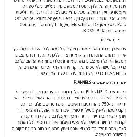
את המלתחה של ילדך. תוכלו למצוא ביגוד, נעליים ונעלי ספורט,
אקססוריז, תיקי החתלה, מעילים וז'קטים לצד גידולי תינוקות וחליפות
שינה, הכל ממותגים כמו Off-White, Palm Angels, Fendi, Juicy
Couture, Tommy Hilfiger, Moschino, Dsquared2, Polo
Ralph Lauren או BOSS.
מעצבים
אם יש לך מותג מועדף ואתה רוצה לקבל גישה לכל הפריטים שהושק
על ידי המותג המסוים הזה, אז אתה צריך ללכת לקטגוריית המעצבים.
תמצאו את כל המעצבים במקום אחד ותוכלו לבחור את האהוב עליכם
כדי לקבל גישה לאוספים שלו. קח אחד מקודי הפרומו הרשמיים של
FLANNELS כדי לקבל הנחה ענקית על ההזמנה שלך.
יתרונות השימוש ב-FLANNELS
השתמש ב-FLANNELS ותקבל יתרונות מדהימים. תקבלו גישה לסל
מוצרים יוצא דופן בו תמצאו מוצרים באיכות גבוהה שעוצבו בקפידה על
ידי יותר מ-750 מהמותגים החשובים והמפורסמים בעולם. כמו כן,
תקבלי גישה לייעוץ סטייל וירטואלי שבו מומחה אופנה מקצועי ידריך
אותך ליצירת בגד ייחודי. יתרה מכך, תקבלו גם גישה לחווית קנייה
יוקרתית בחנויות הפיזיות ולאמצעי תשלום שונים. בנוסף לכל האמור
לעיל, אתה תמיד יכול למצוא עזרה וייעוץ מתאים מצוות תמיכת לקוחות
מהשורה הראשונה.