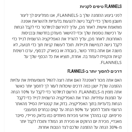
FLANNELS טיפים לקניות
לפני ביצוע ההזמנה שלך ב-FLANNELS, אנו ממליצים לך ליצור
חשבון משלך כדי לקבל גישה להצעות בלעדיות ולהשראת אופנה
מותאמת אישית. לאחר מכן, עליך להירשם לניוזלטר כדי לקבל הנחות
על רכישות נוספות שלך וכדי להישאר מעודכן בחדשות ובכניסות
האחרונות. לאחר מכן, עליך להוריד את האפליקציה הרשמית לנייד כדי
לקבל גישה לגמישות ולניידות. תוכל לעשות קניות תוך כדי תנועה, לא
משנה אם אתה בחדר כושר, בעבודה או בפארק. לבסוף, ערכו רשימת
קניות והקפידו לעמוד בה. אחרת, תוציא את כל הכסף שלך על
FLANNELS.
דרכים לחסוך יותר ב-FLANNELS
האם אתה מכור לאופנה? האם אתה רוצה להוזיל משמעותית את עלויות
ההזמנה שלך? ישנן כמה דרכים שיכולות לעזור לך לחסוך יותר כאשר
אתה מזמין מ-FLANNELS. הירשם לניוזלטר כדי לקבל עד 10% הנחה
על הזמנות עתידיות. הורד את האפליקציה הרשמית לנייד כדי לקבל
הנחות בלעדיות בתוך האפליקציה. בדוק את קטגוריית הסייל מהאתר
הרשמי ותוכל לחסוך עד 90% הנחה על קווים נבחרים ממעצבי
פרימיום. קנו במהלך אירועי מכירות מיוחדים כמו בלאק פריידי, סייבר
מאנדיי, מכירת יום הרווקים או מכירת חג המולד ותוכלו לקבל יותר
מ-30% הנחה על ההזמנה שלכם לצד הטבות אחרות.