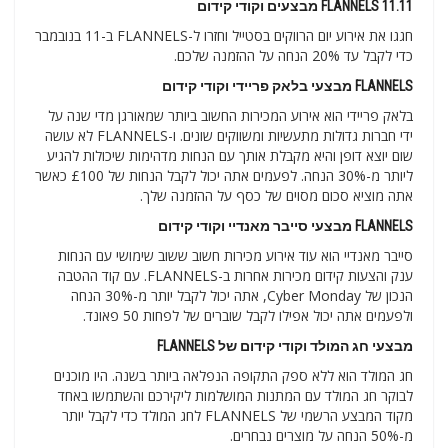
FLANNELS 11.11 מבצעים וקודי קידום
חגגו את אירוע יום הרווקים בסטייל וחזרו ל-FLANNELS ב-11 בנובמבר
כדי לקבל עד 20% הנחה על ההזמנה שלכם.
FLANNELS מבצעי בלאק פריידי וקודי קידום
בלאק פריידי הוא אירוע המכירות החשוב ביותר שמאורגן מדי שנה על
ידי חברות גדולות מתעשיות ומשווקים שונים. ו-FLANNELS לא עושה
שום יוצא דופן והיא מקבלת אותך עם הנחות מדהימות שיכולות להגיע
ליותר מ-30% הנחה. לפעמים אתה יכול לקבל הנחות של £100 כאשר
אתה מוציא סכום מסוים של כסף על ההזמנה שלך.
FLANNELS מבצעי סייבר מאנדיי וקודי קידום
סייבר מאנדיי הוא עוד אירוע מכירות חשוב ששוב שימושי עם הנחות
ענק והצעות קידום מכירות אחרות ב-FLANNELS. עם קוד ההטבה
הנכון של Cyber Monday, אתה יכול לקבל יותר מ-30% הנחה
ולפעמים אתה יכול אפילו לקבל שוברים של לפחות 50 פאונד.
מבצעי חג המולד וקודי קידום של FLANNELS
חג המולד הוא ללא ספק התקופה הנפלאה ביותר בשנה. היו מוכנים
לבוקר חג המולד עם המתנות המושלמות ליקירכם והשתמשו באחד
מקוד המבצע הרשמי של FLANNELS לחג המולד כדי לקבל יותר
מ-50% הנחה על מוצרים נבחרים.