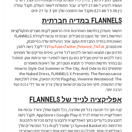
ועשויה להגיע ל-21.66 ליש"ט. עבור המשלוח לשאר העולם, תקבל עמלה
בין 5.00 ל-£21.66 ותקבל את ההזמנה שלך תוך 3 עד 21 ימים.
FLANNELS במדיה חברתית
הישאר מעודכן בחדשות האחרונות והיה הראשון לקנות מוצרים מהקולקציות
החדשות ביותר של מעצבים מובילים. הצטרפו עכשיו לקהילת FLANNELS
האופנתית במדיה החברתית ועקוב אחר הפעילות שלה בפייסבוק,
אינסטגרם,
TikTok
,
Pinterest
,
Twitter
ו-
YouTube
כדי לקבל גישה לתוכן
מדהים שבו תמצאו השראה ללבוש לכל אירוע, טיפים וטריקים של מומחים
כיצד ללבוש פריטים מובילים כמו גם גישה לסמינרי יופי וכיתות אמן. תסתכל
גם במדור חדשות הסטייל כי תמצא מגוון רחב של ראיונות ומאמרים
שימושיים כמו How to Style Out Summer in The City, And Ode to
the Naked Dress, FLANNELS X Presents: The Renaissance
Flagship, Vivienne Westwood: The מלכת הפאנק, אודה לתלבושת
שדה התעופה, תיקי פופ צבעוניים שהארון שלך צריך או עור דלי נכנס ועוד
הרבה יותר.
אפליקציה לנייד של FLANNELS
קנה תוך כדי תנועה בכל זמן שתרצה, בכל מקום שתלך והורד עכשיו את
האפליקציה הרשמית לנייד מ-Google Play ו-AppStore. תקבל גישה
למבצעים בלעדיים בתוך האפליקציה ולמבצעי קידום מכירות ולתכונות
מדהימות כמו Synced Basket כך שתוכל לקנות בכל המכשירים שלך
באפליקציה אחת. תקבלו גם התראות בזמן אמת כשהפריטים האהובים