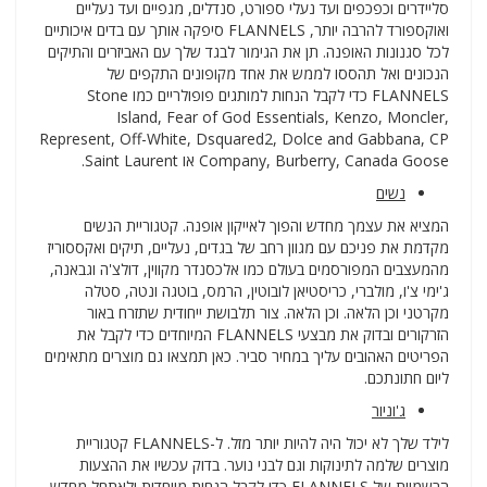
סליידרים וכפכפים ועד נעלי ספורט, סנדלים, מגפיים ועד נעליים
ואוקספורד להרבה יותר, FLANNELS סיפקה אותך עם בדים איכותיים
לכל סגנונות האופנה. תן את הגימור לבגד שלך עם האביזרים והתיקים
הנכונים ואל תהססו לממש את אחד מקופונים התקפים של
FLANNELS כדי לקבל הנחות למותגים פופולריים כמו Stone
Island, Fear of God Essentials, Kenzo, Moncler,
Represent, Off-White, Dsquared2, Dolce and Gabbana, CP
Company, Burberry, Canada Goose או Saint Laurent.
נשים
המציא את עצמך מחדש והפוך לאייקון אופנה. קטגוריית הנשים
מקדמת את פניכם עם מגוון רחב של בגדים, נעליים, תיקים ואקססוריז
מהמעצבים המפורסמים בעולם כמו אלכסנדר מקווין, דולצ'ה וגבאנה,
ג'ימי צ'ו, מולברי, כריסטיאן לובוטין, הרמס, בוטגה ונטה, סטלה
מקרטני וכן הלאה. וכן הלאה. צור תלבושת ייחודית שתזרח באור
הזרקורים ובדוק את מבצעי FLANNELS המיוחדים כדי לקבל את
הפריטים האהובים עליך במחיר סביר. כאן תמצאו גם מוצרים מתאימים
ליום חתונתכם.
ג'וניור
לילד שלך לא יכול היה להיות יותר מזל. ל-FLANNELS קטגוריית
מוצרים שלמה לתינוקות וגם לבני נוער. בדוק עכשיו את ההצעות
הרשמיות של FLANNELS כדי לקבל הנחות מיוחדות ולאתחל מחדש