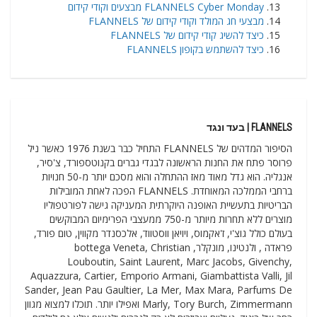
FLANNELS Cyber Monday מבצעים וקודי קידום
מבצעי חג המולד וקודי קידום של FLANNELS
כיצד להשיג קודי קידום של FLANNELS
כיצד להשתמש בקופון FLANNELS
FLANNELS | בעד ונגד
הסיפור המדהים של FLANNELS התחיל כבר בשנת 1976 כאשר ניל
פרוסר פתח את החנות הראשונה לבגדי גברים בקנוטספורד, צ'סיר,
אנגליה. הוא גדל מאוד מאז ההתחלה והוא מסכם יותר מ-50 חנויות
ברחבי הממלכה המאוחדת. FLANNELS הפכה לאחת המובילות
הבריטיות בתעשיית האופנה היוקרתית המעניקה גישה לפורטפוליו
מוצרים ללא תחרות מיותר מ-750 ממעצבי הפרימיום המבוקשים
בעולם כולל גוצ'י, ז'אקמוס, ויויאן ווסטווד, אלכסנדר מקווין, טום פורד,
פראדה , ולנטינו, מונקלר, bottega Veneta, Christian
Louboutin, Saint Laurent, Marc Jacobs, Givenchy,
Aquazzura, Cartier, Emporio Armani, Giambattista Valli, Jil
Sander, Jean Pau Gaultier, La Mer, Max Mara, Parfums De
Marly, Tory Burch, Zimmermann ואפילו יותר. תוכלו למצוא מגוון