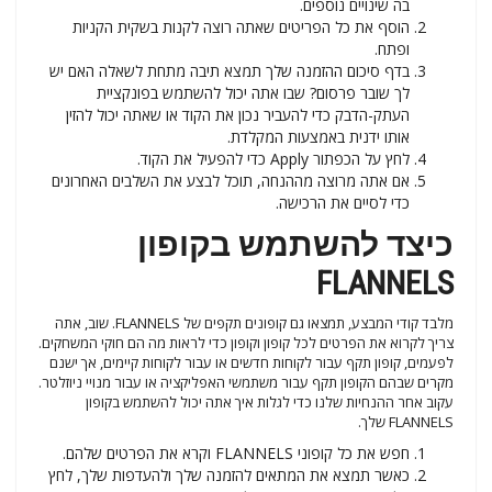
בה שינויים נוספים.
הוסף את כל הפריטים שאתה רוצה לקנות בשקית הקניות
ופתח.
בדף סיכום ההזמנה שלך תמצא תיבה מתחת לשאלה האם יש
לך שובר פרסום? שבו אתה יכול להשתמש בפונקציית
העתק-הדבק כדי להעביר נכון את הקוד או שאתה יכול להזין
אותו ידנית באמצעות המקלדת.
לחץ על הכפתור Apply כדי להפעיל את הקוד.
אם אתה מרוצה מההנחה, תוכל לבצע את השלבים האחרונים
כדי לסיים את הרכישה.
כיצד להשתמש בקופון
FLANNELS
מלבד קודי המבצע, תמצאו גם קופונים תקפים של FLANNELS. שוב, אתה
צריך לקרוא את הפרטים לכל קופון וקופון כדי לראות מה הם חוקי המשחקים.
לפעמים, קופון תקף עבור לקוחות חדשים או עבור לקוחות קיימים, אך ישנם
מקרים שבהם הקופון תקף עבור משתמשי האפליקציה או עבור מנויי ניוזלטר.
עקוב אחר ההנחיות שלנו כדי לגלות איך אתה יכול להשתמש בקופון
FLANNELS שלך.
חפש את כל קופוני FLANNELS וקרא את הפרטים שלהם.
כאשר תמצא את המתאים להזמנה שלך ולהעדפות שלך, לחץ