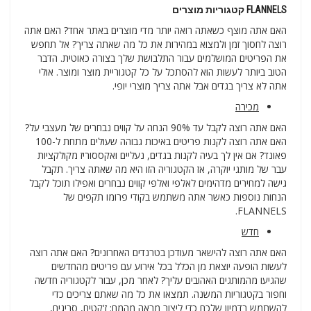
FLANNELS קטגוריות מוצרים
האם אתה מוצף כשאתה רואה יותר מדי מוצרים באתר אחד? האם אתה
רוצה לחסוך זמן ולמצוא במהירות את כל מה שאתה צריך? אל תחפש
את הפריטים המושלמים עבור התלבושת שלך בצורה כאוטית. הדבר
הטוב ביותר לעשות הוא להסתכל על כל קטגוריית מוצר ומוצר. אולי
אתה לא צריך בגדים אבל אתה צריך מוצרי יופי.
מכירה
האם אתה רוצה לקבל עד 90% הנחה על קווים נבחרים של מעצבי על?
האם אתה רוצה לקנות פריטים באיכות גבוהה שעולים מתחת ל-100
פאונד? אם אין לך בעיה לקנות בגדים, נעליים ואקססוריז מקולקציות
עבר של מותגי יוקרה, אז הקטגוריה הזו היא מה שאתה צריך. תקבל
גישה למחירים מדהימים לאלפי ואלפי קווים נבחרים ואפילו תוכל לקבל
הנחות נוספות כאשר אתה משתמש בקודי פרומו תקפים של
FLANNELS.
חדש
האם אתה רוצה להישאר מעודכן בטרנדים האחרונים? האם אתה רוצה
לעשות הופעה יוצאת מן הכלל בכל אירוע עם פריטים מהחדשים
שהגיעו מהמותגים האהובים עליך? לאחר מכן, עבור לקטגוריה חדשה
וחפור בקטגוריות המשנה. תמצאו את כל מה שאתם צריכים כדי
להשתמש בדמיון שלכם כדי ליצור מראה מהמם: ז'קטים, סריגים,