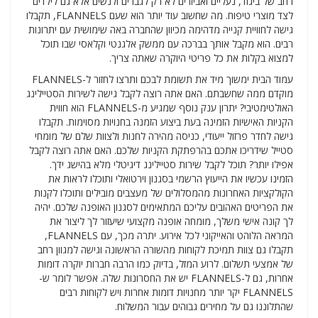
רחב של ביגוד, נעליים ואביזרים לא רק לגברים ולנשים אלא גם לילדים
לצד מוצרי טיפוח. מה שחשוב עוד יותר הוא שעם FLANNELS, תקבלו
גישה לחוויית קנייה מדהימה מכיוון שהחברה באה שימושית עם יתרונות
רבים. הוא מקבל אותך בברכה עם ממשק אלגנטי וקלאסי שבו תוכל
למצוא בקלות את כל פריטי היוקרה שאתה צריך.
עמוד הבית ימשוך מיד את תשומת לבכם ותרצו לחזור ל-FLANNELS
מוקדם ממה שחשבתם. האם אתה רוצה לקבל גישה לשירות הסטיילינג
האולטימטיבי? יתרון ענק נוסף שמגיע מ-FLANNELS הוא חווית
הקניות האישיות הזמינה בעת ביצוע הזמנה בחנויות מסוימות. תקבלו
גישה לחדר פרזול ייעודי, כניסה מהירה לחנות ולצוות שלם של מומחי
סטייל שידריכו אתכם בהרפתקת הקניות שלכם. האם אתה רוצה לקבל
אפילו יותר? תוכל לקבל שירות סטיילינג דיגיטלי מלא בהישג ידך.
הזמינו עכשיו את הייעוץ הרשמי בסגנון וירטואלי ותוכלו לראות את
הקולקציות האחרונות מהמסלולים של מעצבים מובילים ותוכלו לקנות
את הפריטים האהובים עליכם המתאימים לסגנון האופנה שלכם. יהיה
לך קונה אישי משלך, מומחה אופנה מקצועי שיעזור לך ליצור את
המראה הלוהט והאייקוני לכל אירוע. יתרה מכך, עם FLANNELS,
תקבלו גם צוות תמיכת לקוחות מהשורה הראשונה וגישה למגוון רחב
של אמצעי תשלום. לרוע המזל, בדיוק כמו הרבה חברות יוקרה דומות
אחרות, גם ל-FLANNELS יש את החסרונות שלה. אפשר לומר ש-
FLANNELS יקר יותר מחנויות דומות אחרות ויש לקוחות רבים
שהתלוננו גם על מחירים גבוהים עבור המשלוח.