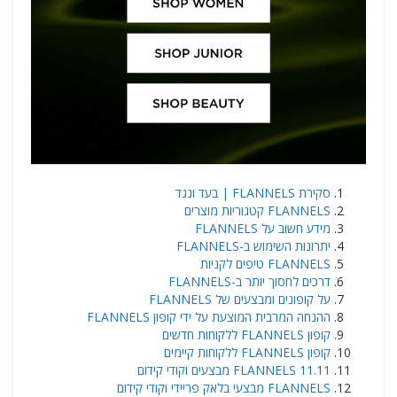
סקירת FLANNELS | בעד ונגד
FLANNELS קטגוריות מוצרים
מידע חשוב על FLANNELS
יתרונות השימוש ב-FLANNELS
FLANNELS טיפים לקניות
דרכים לחסוך יותר ב-FLANNELS
על קופונים ומבצעים של FLANNELS
ההנחה המרבית המוצעת על ידי קופון FLANNELS
קופון FLANNELS ללקוחות חדשים
קופון FLANNELS ללקוחות קיימים
FLANNELS 11.11 מבצעים וקודי קידום
FLANNELS מבצעי בלאק פריידי וקודי קידום