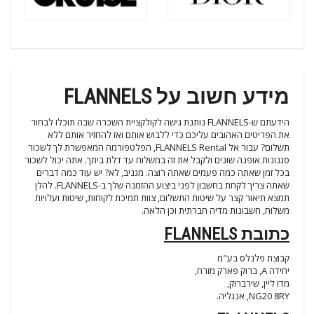
מידע חשוב על FLANNELS
הידעתם ש-FLANNELS נותנת גישה לקולקציית השכרה שבה תוכלו לבחור
את הפריטים האהובים עליכם כדי ללבוש אותם ואז להחזיר אותם ללא
תשלום? עבור אל FLANNELS Rental, הפלטפורמה המאפשרת לך לשכור
סגנונות אופנה שונים ולקבל את זה במשלוח עד דלת ביתך. אתה יכול לשכור
בכל זמן שאתה כמה פעמים שאתה רוצה. מגניב, לא? יש עוד כמה דברים
שאתה צריך לקחת בחשבון לפני ביצוע ההזמנה שלך ב-FLANNELS. להלן
תמצא תיאור קצר על שיטות התשלום, צוות תמיכת לקוחות, שיטות ועלויות
משלוח, חשבונות מדיה חברתית וכן הלאה.
כתובת FLANNELS
קבוצת פלנלס בע"מ
יחידה A, ברוק פארק מזרח,
מדו ליין, שירברוק,
NG20 8RY, אנגליה.