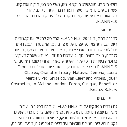
חולצות פולו, סווטשירטים וקפוצ'ונים, נעלי ספורט, תיקים וארנקים,
שמלות, עקבים, מוצרי טיפוח ועוד הרבה. אתה יכול גם להוזיל
משמעותית את עלויות עגלת הקניות שלך עם קוד ההנחה הנכון של
FLANNELS.
יופי
למרבה המזל, ב-2021, FLANNELS החליטה להשיק את קטגוריית
היופי שבה תמצאו סל עצום של מוצרים לכל המשפחה. ועכשיו אתה
יכול למצוא ניחוחות, מוצרי איפור, מוצרי טיפוח וטיפוח שיער, טיפוח
לגברים, מוצרי רחצה וגוף וכן ערכות מתנות יופי. ודא שאתה משקיע
בחוכמה בשגרת היופי שלך והשתמש באחד מקודי השובר הזמינים של
FLANNELS כדי לקבל הנחות עבור מותגי יופי מובילים כמו Dior,
Olaplex, Charlotte Tilbury, Natasha Denona, Laura
Mercier, Pixi, Shiseido, Van Cleef and Arpels, Jouer
Cosmetics, Jo Malone London, Foreo, Clinique, Benefit or
Beauty Bakery.
גברים
גם גברים מפונקים על ידי FLANNELS. יש להם קטגוריה ייעודית
משלהם שבה הם יכולים למצוא את כל מה שהם צריכים כדי להשלים
מראה טרנדי ואופנתי. מחולצות טריקו, קפוצ'ונים וסווטשירטים ועד
ז'קטים ומעילים, מג'ינס וחולצות ועד חליפות וטרנינגים, מנעלי ספורט,