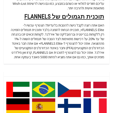
עליכם חוזרים למלאי או כשהם במבצע, כמו גם גישה לרשימת Wish-List
מותאמת אישית ולהרבה יותר.
תוכנית תגמולים של FLANNELS
האם אתה רוצה לקבל גישה להטבות בלעדיות? הצטרף עכשיו ל-
FLANNELS Elite+, תוכנית הנחות להזמנה בלבד ותוכנית תגמולים הזמינה
רק ללקוחות בבריטניה וברפובליקה של אירלנד. לקוחות זכאים יזכו בהנחה
של עד 20% על רכישות מתאימות לצד הטבה של תגמולים השווה ל-1%
מההוצאה. אתה יכול להצטרף ל-FLANNELS Elite+ אם אתה חבר באיגוד
הכדורגלנים המקצועיים (PFA) וחבר באיגוד הכדורגלנים המקצועיים של
אירלנד. אתה יכול גם להצטרף לתוכנית אם FLANNELS, קרוז ואן מילדרט
מזמינים אותך, כמו גם אם אתה מוציא לפחות 5000 פאונד בעסקה אחת.