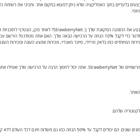
צעים בלעדיים בתוך האפליקציה שלא ניתן למצוא במקום אחר. ותכיני את רשימת הק
ופי.
האם אתה צייד מציאות? האם אתה רוצה לחסוך אפילו יותר כשאתה מבצע את ההזמנה המקוונת שלך ב-StrawberryNet? לאח
ותקבל שיעורי עמלות גבוהים בתוספת הנחות רבות אחרות. הירשם לניוזלטר כדי לקבל 10% הנחה על הרכישה הבאה שלך. האם אתה סטודנט? היר
ו במהלך אירועי המכירות המיוחדים כמו בלאק פריידי, סייבר מאנדיי, מכירות אמצע העונה ומכירות העונ
דרך נוספת לקבל הנחות מסיביות היא באמצעות הקופונים והמבצעים הרשמיים של StrawberryNet. אתה יכול לחסוך הרבה על הרכישה שלך וא
הלקוחות הקיימים הם בעלי המזל ביותר מכיוון שהם יכולים לבחור בין קופונים שונים. הם יכולים לקבל עד 50% הנחה כמו גם משלוח חינ