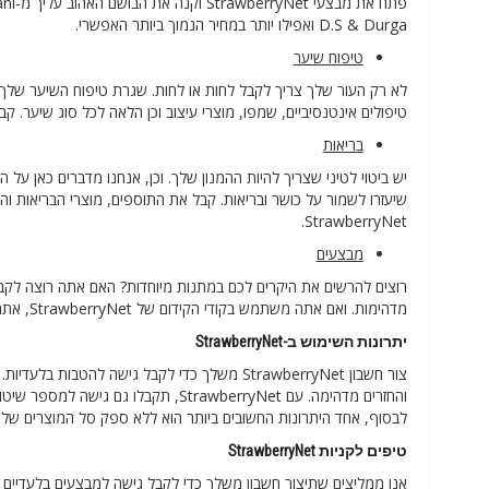
D.S & Durga ואפילו יותר במחיר הנמוך ביותר האפשרי.
טיפוח שיער
לא רק העור שלך צריך לקבל לחות או לחות. שגרת טיפוח השיער שלך צ
טיפולים אינטנסיביים, שמפו, מוצרי עיצוב וכן הלאה לכל סוג שיער. קבל את הצעות StrawberryNet ותיהנה מהנחות ענק על 
בריאות
שיעזרו לשמור על כושר ובריאות. קבל את התוספים, מוצרי הבריאות 
StrawberryNet.
מבצעים
רוצים להרשים את היקרים לכם במתנות מיוחדות? האם אתה רוצה לקבל 
מדהימות. ואם אתה משתמש בקודי הקידום של StrawberryNet, אתה יכול להשיג הרבה יותר.
יתרונות השימוש ב-StrawberryNet
צור חשבון StrawberryNet משלך כדי לקבל גישה 
והחזרים מדהימה. עם StrawberryNet, ת
לבסוף, אחד היתרונות החשובים ביותר הוא ללא ספק סל המוצרים של החברה בו תוכלו למצוא יותר
טיפים לקניות StrawberryNet
אנו ממליצים שתיצור חשבון משלך כדי לקבל גישה למבצעים בלעדיים ו