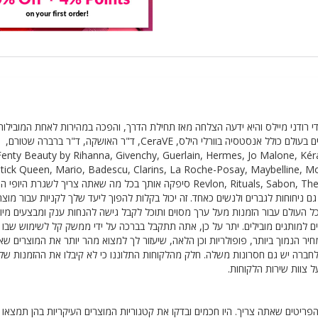
שי בהונג קונג, StrawberryNet נוסדה בשנת 1998 על ידי רודני מיילס והיא ידעה הצלחה מאז תחילת הדרך, והפכה במהירות לאחת המוב
בתעשיית היופי. ביתם של יותר מ-33,000 מוצרים מהמותגים המבוקשים בעולם כולל אנסטסיה בוורלי הילס, CeraVE, ד"ר האושקה, ד"ר ברברה שטורם,
Fenty Beauty by Rihanna, Givenchy, Guerlain, Hermes, Jo Malone, Kérastase , L'Occ
stick Queen, Mario, Badescu, Clarins, La Roche-Posay, Maybelline, 
Revlon, Rituals, Sabon, The Ordinary, Yves Saint Laurent and Versace, StrawberryNet סיפקה אותך בכל מה שאתה צריך לשגר
צרי יופי כמו גם ניחוחות לגברים ולנשים כאחד. זה יכול בקלות להפוך ליעד שלך לקניות עבור מוצר
ל העולם עבור הזמנות מעל ערך מסוים ותוכל לקבל גישה להנחות ענק ומבצעים מיוח
חים למותגים מובילים. יתר על כן, אתה תתקבל בברכה על ידי ממשק קל לשימוש שבו 
ר הנמוך ביותר, פופולריות וכן הלאה, שיעזור לך למצוא מהר יותר את המוצרים שא
לא רק בדברים הטובים. לחברה יש גם חסרונות משלה. חלק מהלקוחות התלוננו כי לא קיבלו את ההזמנות ש
 צוות שירות הלקוחות.
פריטים שאתה צריך. היו חכמים ובדקו את קטגוריות המוצרים העיקריות בהן תמצאו 