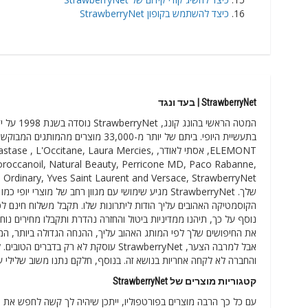
כיצד להשתמש בקופון StrawberryNet
StrawberryNet | בעד ונגד
המטה הרא
ELEMONT, אסתי לאודר, itane, Laura Mercies
Moroccanoil, Natural Beauty, Perricone MD, Paco Rabanne,
שלך. StrawberryNet מגיע שימושי עם מגוון רחב של מו
הקוסמטיקה האהובים עליך הודות ליתרונות שלו. תקבל משלוח חינם לכ
נוסף על כך, תיהנו ממדיניות ביטול והחזרה נהדרת ותקבלו מחירים נו
את החיפושים שלך לפי המותג האהוב עליך, ההנחה הגדולה ביותר, המחי
אבל למרבה הצער, StrawberryNet עוסקת 
והחברה לא לקחה אחריות בנושא זה. בנוסף, חלקם נתנו משוב שלילי על
קטגוריות מוצרים של StrawberryNet
עם כל כך הרבה מוצרים בפורטפוליו, ייתכן שיהיה לך קשה לחפש את ה