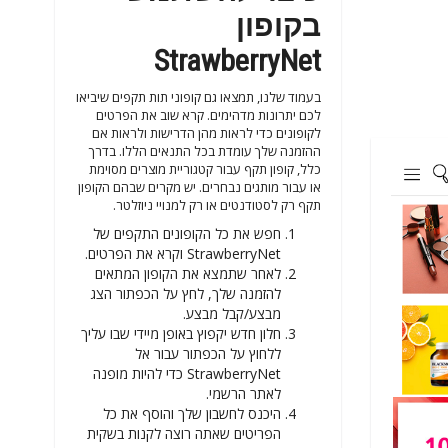
בקופון
StrawberryNet
בעמוד שלנו, תמצאו גם קופוני תות תקפים שיביאו
לכם יתרונות מדהימים. קרא שוב את הפרטים
לקופונים כדי לראות מהן הדרישות ולראות אם
ההזמנה שלך עומדת בכל התנאים הללו. בדרך
כלל, קופון תקף עבור קטגוריית מוצרים מסוימת
או עבור מותגים נבחרים. יש מקרים שבהם הקופון
תקף רק לסטודנטים או רק למנויי ניוזלטר.
חפש את כל הקופונים התקפים של
StrawberryNet וקרא את הפרטים.
לאחר שתמצא את הקופון המתאים
להזמנה שלך, לחץ על הכפתור הצג
מבצע/קבל מבצע.
חלון חדש יקפוץ באופן מיידי שבו עליך
ללחוץ על הכפתור עבור אל
StrawberryNet כדי להיות מופנה
לאתר הרשמי.
היכנס לחשבון שלך והוסף את כל
הפריטים שאתה רוצה לקנות בשקית