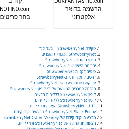
LOOKFANTASTIC.com
קוד ב
הרשמה בדואר
NOTINO.com
אלקטרוני
בחר פריטים
סקירת StrawberryNet | בעד ונגד
StrawberryNet קטגוריות מוצרים
מידע חשוב על StrawberryNet
יתרונות השימוש ב-StrawberryNet
טיפים לקניות StrawberryNet
דרכים לחסוך יותר ב-StrawberryNet
על קופונים ומבצעים של StrawberryNet
ההנחה המרבית המוצעת על ידי קופון StrawberryNet
קופון StrawberryNet ללקוחות חדשים
קופון StrawberryNet ללקוחות קיימים
StrawberryNet 11.11 הצעות וקודי קידום
StrawberryNet Black Friday מבצעים וקודי קידום
מבצעים וקודי קידום של StrawberryNet Cyber Monday
הצעות חג המולד של StrawberryNet וקודי קידום
כיצד להשיג קודי קידום של StrawberryNet