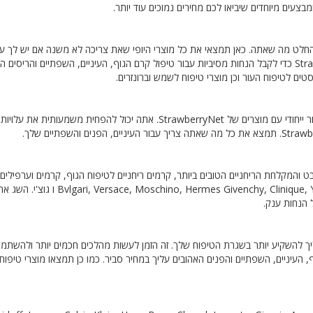
צעים מיוחדים שיביאו לכם מחירים נמוכים עוד יותר.
בהחלט מה שאתה. כאן תמצאי את כל מוצרי היופי שאת צריכה לא משנה אם יש לך עו
שמן או רגיל. השתמש באחד מקודי הפרומו הרשמיים של StrawberryNet כדי לקבל הנחות מסיביות עבור טיפול קרם הגוף, העיניים, השפתיים והרי
טים לטיפוח העור וכן מוצרי טיפוח לשמש וברונזרים.
רוצה להיות מאפרת משלך? עכשיו יש לך את כל כלי הקסם ליצור איפור ייחודי עם מוצרים של StrawberryNet. אתה יכול להפחית מש
ט והמקלחת הריחניים הטובים ביותר, קרמים ריחניים לטיפוח הגוף, קרמים וערפילים 
בשמים של מותגים מובילים כולל כריסטיאן דיור, Moschino, Hermes Givenchy, Clinique, Yves Saint Laurent
ך להשקיע יותר בשגרת הטיפוח שלך. זה הזמן לעשות מהלכים חכמים יותר ולהשתמ
Stra כדי להשיג את מוצרי הגוף, העיניים, השפתיים והפנים האהובים עליך במחיר סביר. כמו כן תמצאו מוצרי טיפו