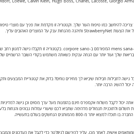
ריכה להיחשב כמו טיפוח העור שלך. וקטגוריה זו מקדמת את פניך עם מוצרי טיפוח 
המוצרים האהובים עליך.
יש ביטוי לטיני שצריך להיות ההמנון שלך. וכן, אנחנו מדברים כאן על ה-mens sana המפורסם ב-corpore sano. בקטגוריה זו תקבל
והבריאות שלך ועוד יותר עם הנחה ענקית כשאתה משתמש בקודי השובר הרשמיים של
גישה לחבילות חבילות שיביאו לך מחירים נוחים? בדוק את קטגוריית המבצעים ותק
להטבות בלעדיות. אתה יכול לקבל משלוח אקספרס חינם בהזמנות מעל ערך מסוים וכן גישה למדיניות
קבלו גם גישה למספר שיטות תשלום ולתוכנית תגמולים מדהימה שתביא לכם שיעורי עמלות גבוהים והנחות בלע
 מ-800 מהמותגים הנחשקים בעולם בתעשייה.
מותאמים אישית. לאחר מכן, עליך להירשם לניוזלטר כדי לקבל את העדכונים והמבצע