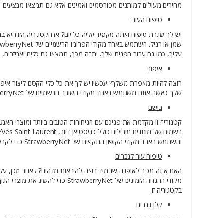
מחירים מעולים למותגים מפורסמים ואמינים אלא גם תמצאו מבצעים ומב
טיפוח העור
יש לך שגרת טיפוח ואתה מקפיד עליה כל יום? אז הקטגוריה הזו היא 
עליך, כמו גם עבור הפנים שלך. יתרה מכך, תמצאו גם כלים ואביזרים, ס
איפור
שלך כאשר אתה משתמש באחד מקודי השובר הרשמיים של StrawberryNet. תמצא את כל מה שאתה צריך עבור העיניים, הפנים והשפתיים שלך.
בושם
קטגוריה זו מקדמת את פניכם עם הניחוחות הטובים ביותר ומוצרי האמב
והשתמש באחד מקודי הקופון התקפים של StrawberryNet כדי לקבל הנחות ענק.
טיפוח עור לגברים
האם אתה מכור לאופנה שתמיד רוצה להיראות מדהים? לאחר מכן, עלי
מקודי ההנחה הזמינים של wberryNet
בקטגוריה זו.
קלן גברים