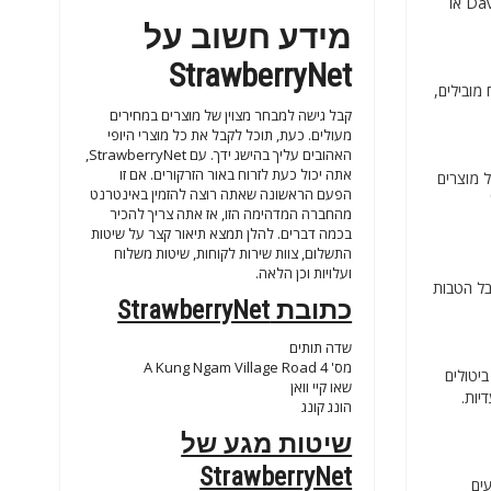
פתח את מבצעי StrawberryNet וקנה את הבושם האהוב עליך מ-Davidoff, Loewe, Calvin Klein, Hugo Boss, Chanel, Lacoste, Giorgio Armani או
מידע חשוב על
StrawberryNet
מובילים,
קבל גישה למבחר מצוין של מוצרים במחירים
מעולים. כעת, תוכל לקבל את כל מוצרי היופי
האהובים עליך בהישג ידך. עם StrawberryNet,
אתה יכול כעת לזרוח באור הזרקורים. אם זו
ו גישה למגוון רחב של מוצרים
הפעם הראשונה שאתה רוצה להזמין באינטרנט
מהחברה המדהימה הזו, אז אתה צריך להכיר
בכמה דברים. להלן תמצא תיאור קצר על שיטות
התשלום, צוות שירות לקוחות, שיטות משלוח
ועלויות וכן הלאה.
בל הטבות
כתובת StrawberryNet
שדה תותים
מס' 4 A Kung Ngam Village Road
 ביטולים
שאו קיי וואן
דיות.
הונג קונג
שיטות מגע של
StrawberryNet
ים