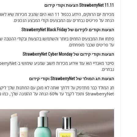
StrawberryNet 11.11 הצעות וקודי קידום
הנחה על פריטים נבחרים עם המבצעים וקודי המבצע הנכונים.
הצעות וקודים לקידום של StrawberryNet Black Friday
על פריטים שכבר מופחתים.
הצעות וקודי קידום של StrawberryNet Cyber Monday
נבחרים.
הצעות חג המולד של StrawberryNet וקודי קידום
חג המולד כבר מתדפק על דלתך ואתה לא מוכן עם המתנות שלך ליקרים
StrawberryNet ותוכל לקבל עד 60% הנחה על ההזמנה שלך, כמו גם הנחות נוספות כאשר אתה רוכש לפחות שני ערכות מתנות לחג המולד.