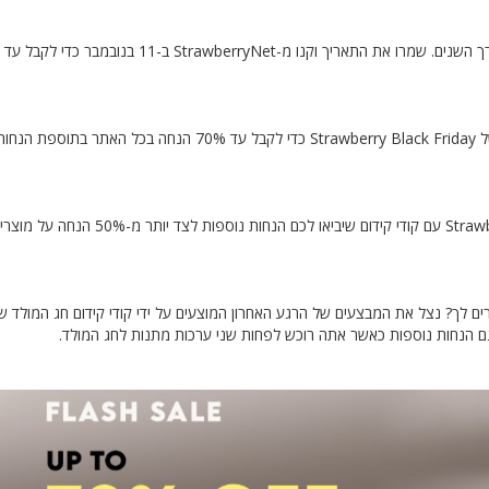
פתחו את המבצעים החמים ביותר והשתמשו בהצעות ובקודי ההטבה של Strawberry Black Friday כדי לקבל עד 70% הנחה ב
סייבר מאנדיי הוא עוד אירוע מכירות חשוב שמגיע שימושי ב-StrawberryNet עם קודי קידום שיביאו 
 לך? נצל את המבצעים של הרגע האחרון המוצעים על ידי קודי קידום חג המולד ש