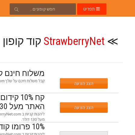
תפריט
≫
StrawberryNet
קוד קופון ✂ עד 
משלוח חינם קופון ב StrawberryNet.com 
קבל משלוח חינם על שלך StrawberryNet.com הזמינו מעל 50 דולר כשאתם תופסים את הקופון הזה בקופה.
הצג הצעה
האתר מעל 130 דולר
הצג הצעה
מעל 130 דולר.
10% פרומו קוד ב StrawberryNet.com
ליהנות קניות ב StrawberryNet.com ולהשתמש זה פרומו קוד בקופה כדי לחסוך 10% על ההזמנה שלך.