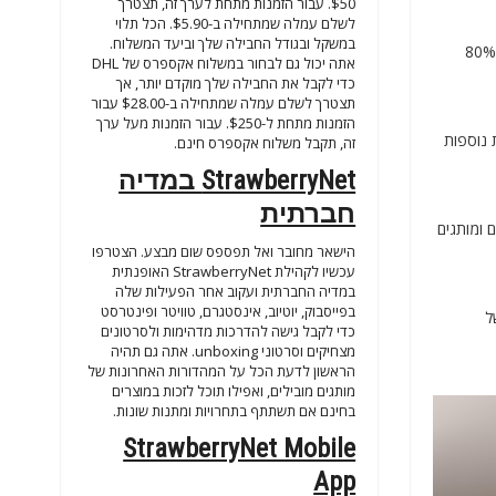
$50. עבור הזמנות מתחת לערך זה, תצטרך
לשלם עמלה שמתחילה ב-$5.90. הכל תלוי
במשקל ובגודל החבילה שלך וביעד המשלוח.
מכירות יום הרווקים, הידוע ככפול 11 הוא היום שהניב מכירות שיא לאורך השנים. שמרו את התאריך וקנו מ-StrawberryNet ב-11 בנובמבר כדי לקבל עד 80%
אתה יכול גם לבחור במשלוח אקספרס של DHL
כדי לקבל את החבילה שלך מוקדם יותר, אך
תצטרך לשלם עמלה שמתחילה ב-$28.00 עבור
הזמנות מתחת ל-$250. עבור הזמנות מעל ערך
כל האתר בתוספת הנחות נוספות
זה, תקבל משלוח אקספרס חינם.
StrawberryNet במדיה
חברתית
לכם הנחות נוספות לצד יותר מ-50% הנחה על מוצרים ומותגים
הישאר מחובר ואל תפספס שום מבצע. הצטרפו
עכשיו לקהילת StrawberryNet האופנתית
במדיה החברתית ועקוב אחר הפעילות שלה
בפייסבוק, יוטיוב, אינסטגרם, טוויטר ופינטרסט
ל
כדי לקבל גישה להדרכות מדהימות ולסרטונים
מצחיקים וסרטוני unboxing. אתה גם תהיה
הראשון לדעת הכל על המהדורות האחרונות של
מותגים מובילים, ואפילו תוכל לזכות במוצרים
בחינם אם תשתתף בתחרויות ומתנות שונות.
StrawberryNet Mobile
App