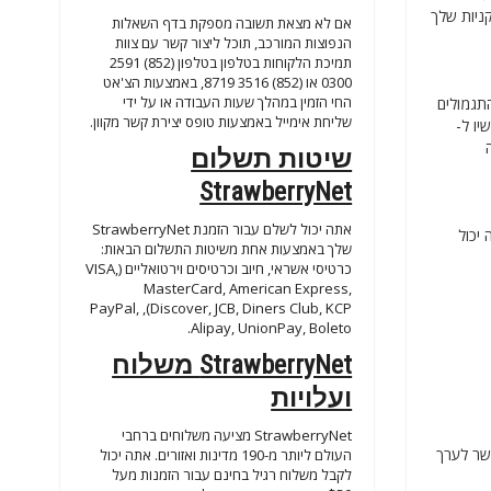
ניות שלך
אם לא מצאת תשובה מספקת בדף השאלות
הנפוצות המורכב, תוכל ליצור קשר עם צוות
תמיכת הלקוחות בטלפון בטלפון (852) 2591
0300 או (852) 3516 8719, באמצעות הצ'אט
החי הזמין במהלך שעות העבודה או על ידי
ר מכן, הצטרף לתוכניות התגמולים
שליחת אימייל באמצעות טופס יצירת קשר מקוון.
שם עכשיו ל-
ה
שיטות תשלום
StrawberryNet
אתה יכול לשלם עבור הזמנת StrawberryNet
פילו אתה יכול
שלך באמצעות אחת משיטות התשלום הבאות:
כרטיסי אשראי, חיוב וכרטיסים וירטואליים (VISA,
MasterCard, American Express,
Discover, JCB, Diners Club, KCP), PayPal,
Alipay, UnionPay, Boleto.
StrawberryNet משלוח
ועלויות
StrawberryNet מציעה משלוחים ברחבי
ם לכל העולם ללא קשר לערך
העולם ליותר מ-190 מדינות ואזורים. אתה יכול
לקבל משלוח רגיל בחינם עבור הזמנות מעל