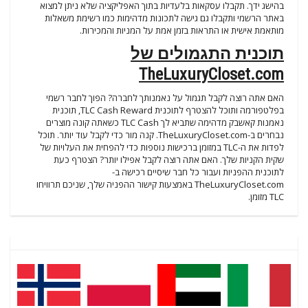
בהישג ידך. תקבלו עסקאות בלעדיות בתוך האפליקציה שלא ניתן למצוא
באתר הרשמי ותקבלו גם גישה לתכונות מדהימות כמו רשימת משאלות
מותאמת אישית או התראות בזמן אמת על המניות והמכירות.
תוכנית התגמולים של
TheLuxuryCloset.com
האם אתה רוצה לקבל תגמול על נאמנותך לחברה? הפוך לחבר רשמי
בפלטפורמה ותוכל להצטרף לתוכנית TLC Cash Reward, תוכנית
נאמנות קאשבק מדהימה שתביא לך TLC Cash כשאתה קונה מוצרים
נבחרים ב-TheLuxuryCloset.com. קנה מור כדי לקבל עוד יותר. תוכל
לפדות את ה-TLC במזומן ברכישות נוספות כדי להפחית את העלויות של
שקית הקניות שלך. האם אתה רוצה לקבל אפילו יותר? הצטרף כעת
לתוכנית ההפניות ועבור כל חבר שיסיים רכישה ב-
TheLuxuryCloset.com באמצעות קישור ההפניה שלך, שניכם תרוויחו
TLC מזומן.