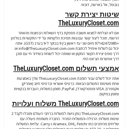
נובוטל, אל בארשה, דובאי.
שיטות יצירת קשר
TheLuxuryCloset.com
אם לא הצלחת למצוא תשובה מספקת בדף השאלות הנפוצות מהאתר
הרשמי, תוכל ליצור קשר עם צוות תמיכת הלקוחות על ידי התקשרות בטלפון
+97142472985 מיום שני עד ראשון בין 9 בבוקר ל-9 בערב (GST). אתה
יכול גם לשלוח אימייל לכתובת
info@TheLuxuryCloset.com.com
או
דרך טופס יצירת הקשר המקוון או שאתה יכול לשוחח בשידור חי עם סוכן
דרך אפשרות הצ'אט החי.
אמצעי תשלום TheLuxuryCloset.com
אתה יכול לשלם עבור הזמנת TheLuxuryCloset.com שלך באמצעות
אחת משיטות התשלום הבאות: כרטיסי אשראי וכרטיסי חיוב (אמריקן
אקספרס, VISA ומסטרקארד), PayPal, מזומן במשלוח, העברות בנקאיות
ומזומן במיקום.
TheLuxuryCloset.com משלוח ועלויות
TheLuxuryCloset.com נותן גישה למשלוח ברחבי העולם ותוכלו לקבל 2
שיטות משלוח: הרגילה והמשלוח המהיר. החברה משתפת פעולה עם
שליחים מהימנים כמו Aramex, DHL, Fetchr ו-Carry. עלויות המשלוח
מתחילות ב- AED 30 והן תלויות ביעד המשלוח שלך ובאמצעי התשלום