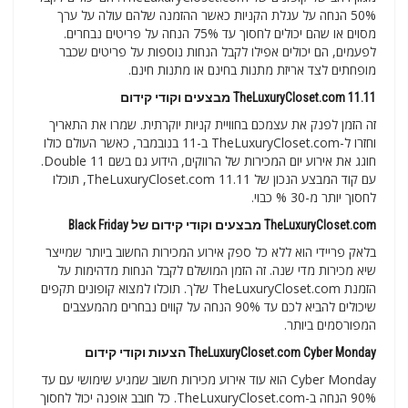
50% הנחה על עגלת הקניות כאשר ההזמנה שלהם עולה על ערך
מסוים או שהם יכולים לחסוך עד 75% הנחה על פריטים נבחרים.
לפעמים, הם יכולים אפילו לקבל הנחות נוספות על פריטים שכבר
מופחתים לצד אריזת מתנות בחינם או מתנות חינם.
TheLuxuryCloset.com 11.11 מבצעים וקודי קידום
זה הזמן לפנק את עצמכם בחוויית קניות יוקרתית. שמרו את התאריך
וחזרו ל-TheLuxuryCloset.com ב-11 בנובמבר, כאשר העולם כולו
חוגג את אירוע יום המכירות של הרווקים, הידוע גם בשם Double 11.
עם קוד המבצע הנכון של TheLuxuryCloset.com 11.11, תוכלו
לחסוך יותר מ-30 % כבוי.
TheLuxuryCloset.com מבצעים וקודי קידום של Black Friday
בלאק פריידי הוא ללא כל ספק אירוע המכירות החשוב ביותר שמייצר
שיא מכירות מדי שנה. זה הזמן המושלם לקבל הנחות מדהימות על
הזמנת TheLuxuryCloset.com שלך. תוכלו למצוא קופונים תקפים
שיכולים להביא לכם עד 90% הנחה על קווים נבחרים מהמעצבים
המפורסמים ביותר.
TheLuxuryCloset.com Cyber Monday הצעות וקודי קידום
Cyber Monday הוא עוד אירוע מכירות חשוב שמגיע שימושי עם עד
90% הנחה ב-TheLuxuryCloset.com. כל חובב אופנה יכול לחסוך