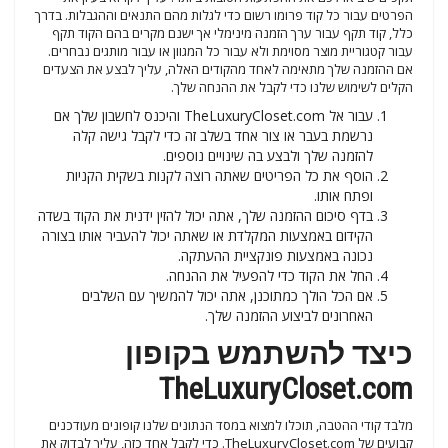
הפרטים עבור כל קוד פרומו רשום כדי לגלות מהם התנאים וההגבלות. בדרך
כלל, קוד תקף עבור ערך הזמנה מינימלי אך ישנם מקרים בהם הקוד תקף
עבור קטגוריית מוצר מסוימת ולא עבור כל המגוון או עבור מותגים נבחרים.
אם ההזמנה שלך מתאימה לאחד מהקודים האלה, עליך לבצע את הצעדים
הקלים לשימוש שלנו כדי לקבל את ההנחה שלך.
עבור אל TheLuxuryCloset.com והיכנס לחשבון שלך אם
נרשמת בעבר או צור אחד בשלב זה כדי לקבל גישה קלה
להזמנה שלך ולבצע בה שינויים נוספים.
הוסף את כל הפריטים שאתה רוצה לקנות בשקית הקניות
ופתח אותו.
בדף סיכום ההזמנה שלך, אתה יכול להזין ידנית את הקוד בשדה
הקידום באמצעות המקלדת או שאתה יכול להעביר אותו בצורה
נכונה באמצעות פונקציית ההעתקה.
החל את הקוד כדי להפעיל את ההנחה.
אם הכל הולך כמתוכנן, אתה יכול להמשיך עם השלבים
האחרונים לביצוע ההזמנה שלך.
כיצד להשתמש בקופון
TheLuxuryCloset.com
מלבד קודי ההטבה, תוכלו למצוא במסד הנתונים שלנו קופונים מעודכנים
קבועים של TheLuxuryCloset.com. כדי לקבל אחד כזה, עליך לבדוק את