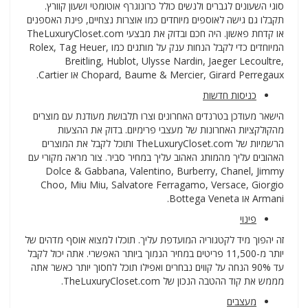
סוגי השעונים לגברים ולנשים כולל כרונוגרף אוטומטי ושעון קוורץ.
תקבלו גם גישה לאוספים מיוחדים כמו אוצרות נצחיים, פינת האספנים
או קדחת פאשון. היה חכם ובדוק את מבצעי TheLuxuryCloset.com
המיוחדים כדי לקבל הנחות ענק על מותגים כמו Rolex, Tag Heuer,
Breitling, Hublot, Ulysse Nardin, Jaeger Lecoultre,
Chopard, Baume & Mercier, Girard Perregaux או Cartier.
כניסות חדשות
הישאר מעודכן בטרנדים האחרונים וצרו תלבושת מעודנת עם מוצרים
מהקולקציות האחרונות של מעצבי פרימיום. בדוק את ההצעות
הרשמיות של TheLuxuryCloset.com ותוכל לקבל את המוצרים
האהובים עליך מהמותג האהוב עליך במחיר סביר. צור מראה מקורי עם
Dolce & Gabbana, Valentino, Burberry, Chanel, Jimmy
Choo, Miu Miu, Salvatore Ferragamo, Versace, Giorgio
Armani או Bottega Veneta.
פינוי
זה יהפוך מיד לקטגוריה המועדפת עליך. תוכלו למצוא אוסף מדהים של
יותר מ-11,500 פריטים במחיר הנמוך ביותר האפשרי. אתה יכול לקבל
עד 90% הנחה על קווים נבחרים ואפילו תוכל לחסוך יותר כאשר אתה
מממש את קוד ההטבה הנכון של TheLuxuryCloset.com.
מעצבים