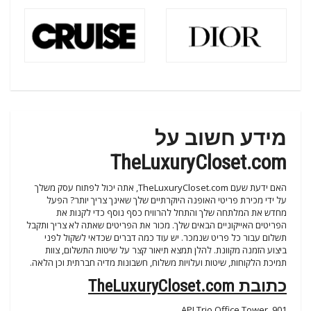
מידע חשוב על
TheLuxuryCloset.com
האם ידעת שעם TheLuxuryCloset.com, אתה יכול לפתוח עסק משלך
על ידי מכירת פריטי האופנה היוקרתיים שלך שאינך צריך יותר? הפעל
מחדש את המלתחה שלך והתחל להרוויח כסף נוסף כדי לקנות את
הפריטים האייקוניים הבאים שלך. מכור את הפריטים שאתה לא צריך ותקבל
תשלום עבור כל פריט שנמכר. יש עוד כמה דברים שכדאי לשקול לפני
ביצוע הזמנה מקוונת. להלן תמצא תיאור קצר על שיטות התשלום, צוות
תמיכת הלקוחות, שיטות ועלויות משלוח, חשבונות מדיה חברתית וכן הלאה.
כתובת TheLuxuryCloset.com
901, API Trio Office Tower,