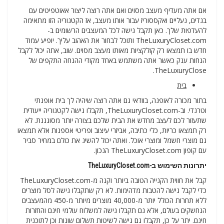
אם אתה מעדיף מעצב מסוים ואם אתה רוצה ליצור אאוטפיטים עם
בגדים, נעליים ואקססוריז עבור אותו מעצב, אז הקטגוריה הזו מתאימה
להעדפות שלך. כאן תקבל גישה לכל המעצבים הרשומים ב-
TheLuxuryCloset.com ותוכל לבחור את האהוב עליך. יופיע עמוד
חדש בו תמצאו רק קולקציות מאותו מעצב מסוים. שוב, אתה יכול לקבל
הנחות ענק כאשר אתה משתמש באחד מקודי ההנחה התקפים של
TheLuxuryClose.
בית
בתור מכורה לאופנה, בוודאי גם אתה רוצה שיהיה לך בית אופנתי
וטרנדי. וב-TheLuxuryCloset.com, תקבלו גישה לקטגוריה ייעודית
שתעזור לכם לעצב מחדש את הבית שלכם בצורה יותר מסוגננת. לא
רק תמצאו כריות, כלי כתיבה, אביזרי עיצוב ופריטי אספנות אלא תמצאו
גם מוצרי חשמל ומוצרי אוכל. ואתה יכול להשיג את כולם במחיר סביר
עם קופון TheLuxuryCloset.com הנכון.
יתרונות השימוש ב-TheLuxuryCloset.com
קבל את חווית הקנייה הטובה ביותר וקנה מ-TheLuxuryCloset.com
כדי לקבל גישה להטבות מדהימות. לא רק שתקבלו גישה לסל מוצרים
ללא תחרות הכולל יותר מ-40,000 מוצרים מיותר מ-450 מהמעצבים
הנחשקים בעולם, אלא גם תקבלו גישה למשלוח עולמי חינם והחזרות
חינם. יתר על כן, תקבלו גם גישה לשיטות תשלום שונות וכן לתוכנית