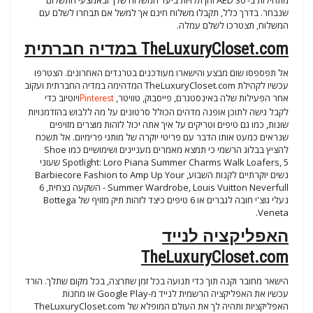
שנבחר. בדרך כלל, תקבלו משלוח חינם אך למשל אם תבחרו לשלם עם
המשלוח, תצטרכו לשלם עמלה.
TheLuxuryCloset.com במדיה חברתית
אל תפספסו שום מבצע והישארו מעודכנים בטרנדים האחרונים. הצטרפו
עכשיו לקהילת TheLuxuryCloset.com המדהימה במדיה החברתית ועקוב
אחר הפעילות שלה באינסטגרם, פייסבוק, טוויטר,
Pinterest
ויוטיוב כדי
לקבל גישה לתוכן אופנה מדהים הכולל סרטונים על מה ללבוש בהזדמנויות
שונות, כמו גם טיפים וטריקים על איך אתה יכול לזהות מוצרים מזויפים
שנראים כמעט אותו הדבר עם פריטי יוקרה של מותגי פרימיום. אל תשכח
להציץ בבלוג הרשמי כי תמצא מאמרים מעניינים ושימושיים כמו Shoe
Spotlight: Loro Piana Summer Charms Walk Loafers, 5 שעוני
נשים יוקרתיים לקנות השבוע, Barbiecore Fashion to Amp Up Your
Summer Wardrobe, Louis Vuitton Neverfull - השקעה נצחית, 6
נעלי גוצ'י חובה לגברים או 6 טיפים כיצד לזהות תיק מזויף של Bottega
Veneta.
האפליקציה לנייד
TheLuxuryCloset.com
הישאר מחובר וקנה תוך כדי תנועה בכל זמן שתרצה, בכל מקום שתלך. הורד
עכשיו את האפליקציה הרשמית לנייד מ-Google Play או מחנות
האפליקציות ותהיה לך את העולם המופלא של TheLuxuryCloset.com