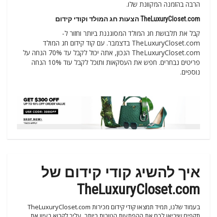
הרבה בהזמנה המקוונת שלו.
TheLuxuryCloset.com הצעות חג המולד וקודי קידום
קבל את תלבושת חג המולד המסוגננת ביותר וחזור ל-
TheLuxuryCloset.com בדצמבר. עם קוד קידום חג המולד
TheLuxuryCloset.com הנכון, אתה יכול לקבל עד 70% הנחה על
פריטים נבחרים. חפש את העסקאות ותוכל לקבל עוד 10% הנחה
נוספים.
איך להשיג קודי קידום של
TheLuxuryCloset.com
בעמוד שלנו, תמיד תמצאו קודי קידום מכירות TheLuxuryCloset.com
תקפים שיביאו לכם את ההפתעות הטובות ביותר. עליך לקרוא בעיון את