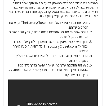
הפרטים כדי לגלות מהם כללי המשחק. לפעמים קופון תקף עבור לקוחות
חדשים או עבור לקוחות קיימים, אך ישנם מקרים שבהם הקופון תקף עבור
מנויי הניוזלטר או עבור משתמשי האפליקציה. עקוב אחר ההנחיות שלנו כדי
לגלות כיצד תוכל להשתמש בקופון שלך תוך דקות.
חפש את כל הקופונים של TheLuxuryCloset.com וקרא את
הפרטים שלהם.
לאחר שתמצא את זה שמתאים להזמנה שלך, לחץ על הכפתור
הצג מבצע/קבל מבצע.
חלון חדש יקפוץ באופן מיידי שבו תצטרך ללחוץ על הכפתור
עבור אל TheLuxuryCloset.com כדי להיות מופנה לאתר
הרשמי.
היכנס לחשבון שלך והוסף את כל הפריטים האהובים עליך
בשקית הקניות.
בצע את ההזמנה שלך כמו שאתה עושה בדרך כלל מכיוון
שההנחה שלך תחול אוטומטית במהלך עמוד התשלום ואתה לא
צריך להזין שום קוד.