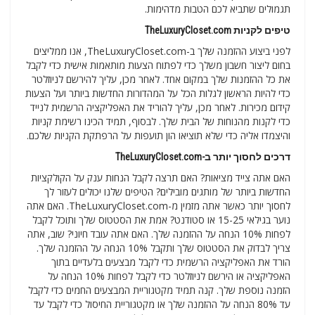
תגמולים שתביא לכם הטבות מדהימות.
טיפים לקניות TheLuxuryCloset.com
לפני ביצוע ההזמנה שלך ב-TheLuxuryCloset.com, אנו ממליצים
בחום ליצור חשבון משלך כדי לפתוח הצעות מותאמות אישית כדי לקבל
את כל ההזמנות שלך במקום אחד. לאחר מכן, עליך להירשם לניוזלטר
כדי להיות הראשון לגלות הכל על המהדורות החדשות ביותר ועל הצעות
קידום מכירות. לאחר מכן, עליך להוריד את האפליקציה הרשמית לנייד
כדי לקנות מהנוחות של הבית שלך. לבסוף, תמיד הכינו רשימת קניות
והיצמדו אליה כדי שלא תוציאו הון תועפות על הרפתקת הקניות שלכם.
דרכים לחסוך יותר ב-TheLuxuryCloset.com
האם אתה צייד מציאות? האם תרצה לקבל הנחות ענק על הקולקציות
החדשות ביותר של מותגים מובילים? הטיפים שלנו יכולים לעזור לך
לחסוך יותר כאשר אתה מזמין מ-TheLuxuryCloset.com. האם אתה
נוער בגילאי 15-25 או סטודנט? אמת את הסטטוס שלך ותוכל לקבל
לפחות 10% הנחה על ההזמנה שלך. האם אתה עובד חיוני? שוב, אתה
צריך לבדוק את הסטטוס שלך ותקבל 10% הנחה על ההזמנה שלך.
הורד את האפליקציה הרשמית כדי לקבל מבצעים בלעדיים בתוך
האפליקציה או הירשם לניוזלטר כדי לקבל לפחות 10% הנחה על
הזמנה נוספת שלך. קנה תמיד מקטגוריית המבצעים החמים כדי לקבל
עד 80% הנחה על ההזמנה שלך או מקטגוריית החיסול כדי לקבל עד