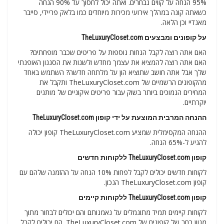
95% הנחה על קווים נבחרים. ואתה יכול לחסוך עד 90% הנחה
כשאתה קונה במהלך אירועי מכירות מיוחדים כמו בלאק פריידי, סייבר
מאנדיי וכן הלאה.
על קופונים ומבצעים TheLuxuryCloset.com
האם אתה רוצה לקבל הנחות נוספות על פריטים שכבר מופחתים?
האם אתה רוצה להמציא את עצמך מחדש ולשנות את הסגנון האופנתי
שלך אבל אתה חושב שתוציא הון על מלתחה חדשה? השתמש באחד
מהקופונים הרשמיים של TheLuxuryCloset.com ותקבל את
המחירים הנמוכים ביותר בשוק עבור פריטים איקוניים של מותגים
יוקרתיים.
ההנחה המרבית המוצעת על ידי קופון TheLuxuryCloset.com
ההנחה המקסימלית שמציע TheLuxuryCloset.com קופון יכולה
להגיע ל-65% הנחה.
קופון TheLuxuryCloset.com ללקוחות חדשים
לקוחות חדשים יכולים לקבל לפחות 10% הנחה על ההזמנה שלהם עם
קופון TheLuxuryCloset.com הנכון.
קופון TheLuxuryCloset.com ללקוחות קיימים
לקוחות קיימים תמיד מתוגמלים על נאמנותם והם יכולים לבחור מתוך
מגוון רחב של קופונים של TheLuxuryCloset.com. הם יכולים לקבל