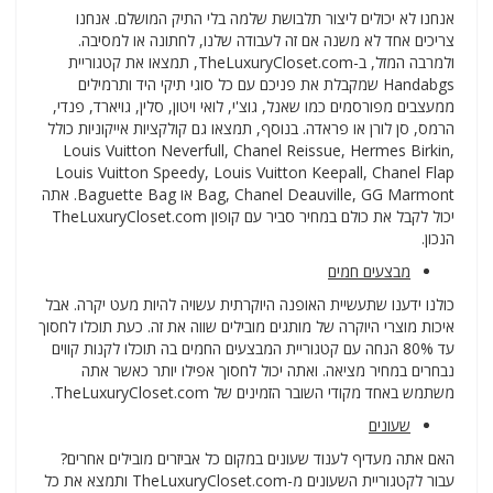
אנחנו לא יכולים ליצור תלבושת שלמה בלי התיק המושלם. אנחנו
צריכים אחד לא משנה אם זה לעבודה שלנו, לחתונה או למסיבה.
ולמרבה המזל, ב-TheLuxuryCloset.com, תמצאו את קטגוריית
Handabgs שמקבלת את פניכם עם כל סוגי תיקי היד ותרמילים
ממעצבים מפורסמים כמו שאנל, גוצ'י, לואי ויטון, סלין, גויארד, פנדי,
הרמס, סן לורן או פראדה. בנוסף, תמצאו גם קולקציות אייקוניות כולל
Louis Vuitton Neverfull, Chanel Reissue, Hermes Birkin,
Louis Vuitton Speedy, Louis Vuitton Keepall, Chanel Flap
Bag, Chanel Deauville, GG Marmont או Baguette Bag. אתה
יכול לקבל את כולם במחיר סביר עם קופון TheLuxuryCloset.com
הנכון.
מבצעים חמים
כולנו ידענו שתעשיית האופנה היוקרתית עשויה להיות מעט יקרה. אבל
איכות מוצרי היוקרה של מותגים מובילים שווה את זה. כעת תוכלו לחסוך
עד 80% הנחה עם קטגוריית המבצעים החמים בה תוכלו לקנות קווים
נבחרים במחיר מציאה. ואתה יכול לחסוך אפילו יותר כאשר אתה
משתמש באחד מקודי השובר הזמינים של TheLuxuryCloset.com.
שעונים
האם אתה מעדיף לענוד שעונים במקום כל אביזרים מובילים אחרים?
עבור לקטגוריית השעונים מ-TheLuxuryCloset.com ותמצא את כל