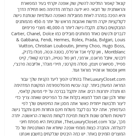
קונאל קאפור החליטה להשיק שוק אופנה יוקרתי בעיר המפוארת
והראוותנית של דובאי. היא ידעה הצלחה מדהימה מאז תחילת הדרך
והיא הפכה במהרה לאחת ממובילות האופנה העולמיות שנותנת גישה
לקולקציות יוקרה חדשות ואהובות מראש של יותר מ-450 מהמותגים
המבוקשים בעולם. תקבלו גישה ליותר מ-40,000 מוצרי פרימיום
לגברים ולנשים כאחד ממותגים מובילים כמו Cartier, Chanel, Dolce
& Gabbana, Fendi, Hermes, Rolex, Prada, Bvlgari, Louis
Vuitton, Christian Louboutin, Jimmy Choo, Hugo Boss,
Montblanc , ואן קליף אנד ארפלס, בוטגה ונטה, מנולו בלניק,
ז'יבנשי, איזבל מראנט, ארמני, ז'אן פול גוטייה, רוברטו קוואלי, קייט
ספייד, סטיוארט ויצמן, סטלה מקרטני, תיירי מוגלר, אליזבטה פרנצ'י,
ויויאן ווסטווד או זוהייר מוראד ועוד.
TheLuxuryCloset.com בהחלט יהפוך ליעד הקניות שלך עבור
המראה המעודן ביותר. קנה עכשיו מהפלטפורמה המקוונת המדהימה
הזו ותגלה יתרונות רבים. אתה יתקבל בברכה על ידי ממשק קלאסי,
שחור ולבן שבו תוכל למצוא בקלות את כל הפריטים שאתה צריך כדי
ליצור תלבושת ייחודית כאשר אתה מסנן את החיפושים שלך לפי
העדפותיך. אתה יכול גם לקבל משלוח חינם והחזרות חינם ותקבל גישה
לשיטות תשלום שונות ולצוות תמיכת לקוחות מהשורה הראשונה. יתרה
מכך, עבור TheLuxuryCloset.com, אותנטיות היא מפתח חיוני
להצלחה. והחברה כצוות מומחי אופנה שיוודא את האותנטיות של כל
המוצרים הזמינים באתר. יש כמה היבטים שנלקחים בחשבון ואנחנו