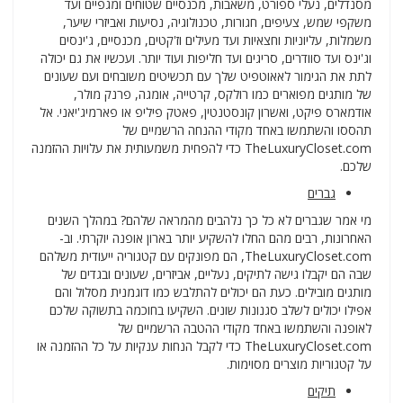
מסנדלים, נעלי ספורט, משאבות, מכנסיים שטוחים ומגפיים ועד
משקפי שמש, צעיפים, חגורות, טכנולוגיה, נסיעות ואביזרי שיער,
משמלות, עליוניות וחצאיות ועד מעילים וז'קטים, מכנסיים, ג'ינסים
וג'ינס ועד סוודרים, סריגים ועד חליפות ועוד יותר. ועכשיו את גם יכולה
לתת את הגימור לאאוטפיט שלך עם תכשיטים משובחים ועם שעונים
של מותגים מפוארים כמו רולקס, קרטייה, אומגה, פרנק מולר,
אודמארס פיקט, ואשרון קונסטנטין, פאטק פיליפ או פארמיג'יאני. אל
תהססו והשתמשו באחד מקודי ההנחה הרשמיים של
TheLuxuryCloset.com כדי להפחית משמעותית את עלויות ההזמנה
שלכם.
גברים
מי אמר שגברים לא כל כך נלהבים מהמראה שלהם? במהלך השנים
האחרונות, רבים מהם החלו להשקיע יותר בארון אופנה יוקרתי. וב-
TheLuxuryCloset.com, הם מפונקים עם קטגוריה ייעודית משלהם
שבה הם יקבלו גישה לתיקים, נעליים, אביזרים, שעונים ובגדים של
מותגים מובילים. כעת הם יכולים להתלבש כמו דוגמנית מסלול והם
אפילו יכולים לשלב סגנונות שונים. השקיעו בחוכמה בתשוקה שלכם
לאופנה והשתמשו באחד מקודי ההטבה הרשמיים של
TheLuxuryCloset.com כדי לקבל הנחות ענקיות על כל ההזמנה או
על קטגוריות מוצרים מסוימות.
תיקים