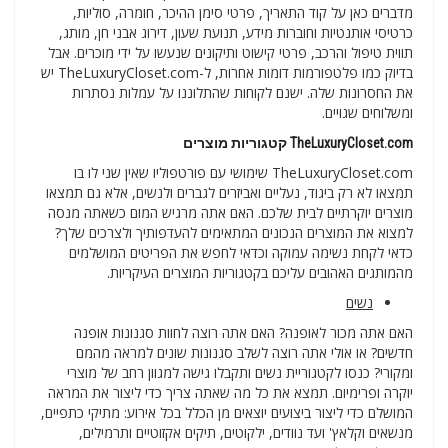
מדברים כאן על קוד התאריך, פרטי סימן ההיכר, חומרה, סוליות,
כרטיסי אותנטיות וחוברות מידע, תנועת שעון, דירוג אבני חן, מותג,
תווית טיפול והרכב, פרטי קישוט ותיקונים שנעשו על ידי מוכרים. אבל
בדיוק כמו פלטפורמות דומות אחרות, ל-TheLuxuryCloset.com יש
את החסרונות שלה. ישנם לקוחות שהתלוננו על עמלות נסתרות
ומשלוחים שגויים.
TheLuxuryCloset.com קטגוריות מוצרים
TheLuxuryCloset.com שימושי עם פורטפוליו שאין שני לו בו
תמצאו לא רק ביגוד, נעליים ואביזרים לגברים ולנשים, אלא גם תמצאו
מוצרים יוקרתיים לבית שלכם. האם אתה מרגיש המום כשאתה מנסה
למצוא את המוצרים הנכונים המתאימים להעדפותיך ולצרכים שלך?
כדאי לקחת נשימה עמוקה וכדאי לחפש את הפריטים המושלמים
מהמותגים האהובים עליכם בקטגוריות המוצרים העיקריות.
נשים
האם אתה מכור לאופנה? האם אתה רוצה לחוות סגנונות אופנה
חדשים? או אולי אתה רוצה לשלב סגנונות שונים למראה מהמם
ומקורי? כנסו לקטגוריית נשים ותקבלו גישה למגוון רחב של מוצרי
יוקרה ופרימיום. תמצא את כל מה שאתה צריך כדי ליצור את המראה
המושלם כדי ליצור ביצועים יוצאים מן הכלל בכל אירוע: מתיקי כתפיים,
מנשאים וקלאץ' ועד נוודים, ילקוטים, תיקים אקזוטיים ותרמילים,