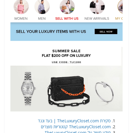
סקירת TheLuxuryCloset.com | בעד ונגד
TheLuxuryCloset.com קטגוריות מוצרים
מידע חשוב על TheLuxuryCloset.com