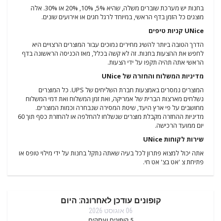
בחנות יש מערכת שוברים משלה, שהיא 5%, 10%, 20% או 30%. אלה
מוצגים כל הזמן בדף הראשי, במיוחד לרגל חגים או אירועים שונים.
UNice קניות טיפים
הדרך הטובה ביותר להשיג מחירים נמוכים עבור המוצרים הרצויים היא
לחפש את ההצעות בחנות. זה לא קשה בכלל, מאז הכניסה הראשונה בדף
הראשי אתה תהיה תקפו על ידי הצעות.
מדיניות המשלוח והחזרה של UNice
המוצרים נמסרים באמצעות חברת השליחים של UPS. כל המוצרים
נשלחים מארצות הברית של אמריקה, ואת זמן המשלוח ואת דמי המשלוח
מחושבים על פי ארץ היעד, שיטת המסירה שנבחרה וכמות המוצרים.
מדיניות ההחזרה מקבלת מוצרים שנשלחו להחלפה או להחזרת כסף תוך 60
יום ממועד הרכישה.
שירות לקוחות UNice
אתה יכול למצוא פתרון לכל בעיה שאתה נתקל בחנות על ידי מילוי טופס או
פתיחת צ 'אט בצ' אט חי.
קופונים עודכן לאחרונה: היום
06 אוגוסט 2026
5
קופונים ועסקים