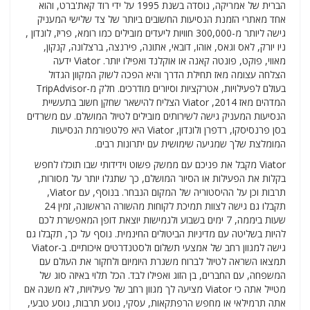
הברית של אמריקה, נוסדה בשנת 1995 על ידי רוד קאת'ברט, והוא
אחד מאתרי הזמנת הנסיעות החשובים ביותר של צד שלישי המעניק
גישה ליותר מ-300,000 חוויות ליעדים מובילים כמו רומא, פריז, לונדון ,
ניו יורק, לאס וגאס, אוהו, דובאי, אתונה, פירנצה, ברצלונה, קנקון,
מאווי, פוקט, פונטה קאנה או אוקלנד ואפילו יותר. Viator ידעה
הצלחה עצומה מאז תחילת הדרך והיא הפכה לשוק המקוון הגדול
בעולם לפעילויות, אטרקציות וסיורים מודרכים. חלק מ-TripAdvisor
המדהים מאז 2014, Viator הצליח להישאר שחקן חשוב בתעשיית
הנסיעות המעניק גישה לשירותים מובילים לטיול המושלם. עם משרדים
בסן פרנסיסקו, רדפרן ולונדון, Viator היא פלטפורמת הנסיעות
המומלצת שלך שמגיעה שימושית עם יתרונות רבים.
Viator מקבל את פניכם עם ממשק פשוט וידידותי שבו תוכלו לחפש
בקלות את הפעילות או הסיור המושלם, כך שתגלו יותר על מסורות,
תרבות וכן על ההיסטוריה של המקום הנבחר. בנוסף, עם Viator,
תקבלו גם גישה לצוות תמיכת לקוחות מהשורה הראשונה, זמין 24
שעות ביממה, 7 ימים בשבוע ולגמישות יוצאת דופן המאפשרת לכם
להיות בשליטה עם מדיניות הביטולים החינמית. נוסף על כך, תקבלו גם
גישה למגוון רחב של אמצעי תשלום ולסטנדרטים איכותיים. ב-Viator
תמצאו השראה לטיול לברוח משגרת היומיום ולחקור את העולם עם
המשפחה, עם החברים, בן הזוג ואפילו לבד. הכל תלוי באיזה סוג של
מטייל אתה כי Viator מציעה לך מגוון רחב של פעילויות, לא משנה אם
אתה תרמילאי או מחפש הרפתקאות, עסקי, נוסע תרבות, נוסע טבעי,