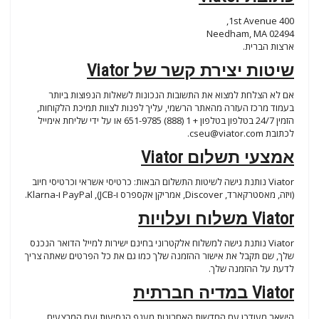
400 1st Avenue,
Needham, MA 02494
ארצות הברית.
שיטות יצירת קשר של Viator
אם לא הצלחת למצוא את התשובות הנכונות לשאלות הנפוצות ביותר
בעמוד מרכז העזרה מהאתר הרשמי, עליך לפנות לצוות תמיכת הלקוחות,
הזמין 24/7 בטלפון בטלפון + 1 (888) 651-9785 או על ידי שליחת אימייל
לכתובת
cseu@viator.com
.
אמצעי תשלום Viator
Viator נותנת גישה לשיטות התשלום הבאות: כרטיסי אשראי וכרטיסי חיוב
(ויזה, מאסטרקארד, Discover, אמריקן אקספרס ו-JCB), PayPal ו-Klarna.
Viator משלוח ועלויות
Viator נותנת גישה למשלוח אלקטרוני בחינם ישירות למייל הדואר הנכנס
שלך, שם תקבל את אישור ההזמנה שלך כמו גם את כל הפרטים שאתה צריך
לדעת על ההזמנה שלך.
Viator במדיה חברתית
הישאר מעודכן עם החדשות האחרונות מענף הנסיעות ועם המבצעים