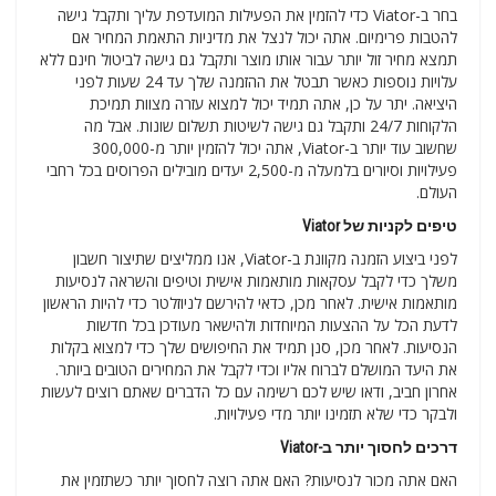
בחר ב-Viator כדי להזמין את הפעילות המועדפת עליך ותקבל גישה
להטבות פרימיום. אתה יכול לנצל את מדיניות התאמת המחיר אם
תמצא מחיר זול יותר עבור אותו מוצר ותקבל גם גישה לביטול חינם ללא
עלויות נוספות כאשר תבטל את ההזמנה שלך עד 24 שעות לפני
היציאה. יתר על כן, אתה תמיד יכול למצוא עזרה מצוות תמיכת
הלקוחות 24/7 ותקבל גם גישה לשיטות תשלום שונות. אבל מה
שחשוב עוד יותר ב-Viator, אתה יכול להזמין יותר מ-300,000
פעילויות וסיורים בלמעלה מ-2,500 יעדים מובילים הפרוסים בכל רחבי
העולם.
טיפים לקניות של Viator
לפני ביצוע הזמנה מקוונת ב-Viator, אנו ממליצים שתיצור חשבון
משלך כדי לקבל עסקאות מותאמות אישית וטיפים והשראה לנסיעות
מותאמות אישית. לאחר מכן, כדאי להירשם לניוזלטר כדי להיות הראשון
לדעת הכל על ההצעות המיוחדות ולהישאר מעודכן בכל חדשות
הנסיעות. לאחר מכן, סנן תמיד את החיפושים שלך כדי למצוא בקלות
את היעד המושלם לברוח אליו וכדי לקבל את המחירים הטובים ביותר.
אחרון חביב, ודאו שיש לכם רשימה עם כל הדברים שאתם רוצים לעשות
ולבקר כדי שלא תזמינו יותר מדי פעילויות.
דרכים לחסוך יותר ב-Viator
האם אתה מכור לנסיעות? האם אתה רוצה לחסוך יותר כשתזמין את