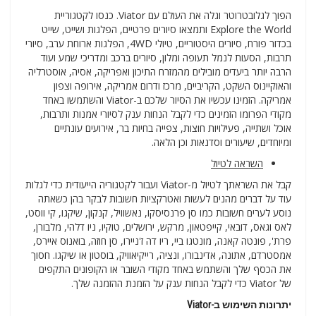
הפוך לגלובטרוטר וגלה את העולם עם Viator. כנסו לקטגוריית
Explore the World ותמצאו סיורים פרטיים, הפלגות ושייט, שייט
בכדור פורח, סיורים היסטוריים, טיולי 4WD, הפלגות ארוחת ערב, סיורי
תרבות, הסעות לנמל תעופה ומלון, סיורים ברכב ומדריכי שמע ועוד
הרבה יותר ביעדים מובילים מהמזרח התיכון ואפריקה, אסיה, אוסטרליה
והאוקיינוס השקט, הקריביים, מרכז ודרום אמריקה, אירופה וצפון
אמריקה. הזמינו עכשיו את הסיור שלכם ב-Viator והשתמשו באחד
מקודי הפרומו הזמינים כדי לקבל הנחות ענק לסיורי אמנות ותרבות,
אוכל ושתייה, פעילויות חוצות, צפייה בחיות בר, אירועים עונתיים
ומיוחדים, שיעורים וסדנאות וכן הלאה.
השראה לטיול
קבל את השראתך לטיול מ-Viator ועבור לקטגוריה הייעודית כדי לגלות
עוד על דברים מהנים לעשות ואטרקציות חשובות לבקר בהן כשאתה
נוסע לערים חשובות כמו סן פרנסיסקו, נאשוויל, קנקון, שיקגו, קי ווסט,
לאס וגאס, דובאי, קייפטאון, מרקש, ירושלים, טוקיו, ניו דלהי, מלבורן,
פרת', פונטה קאנה, מונטגו ביי, ריו דה ז'ניירו, סן חוזה, בואנוס איירס,
אמסטרדם, אתונה, אדינבורו, ונציה, רייקיאוויק, בוסטון או שיקגו. חסוך
את הכסף שלך והשתמש באחד מקודי השובר או הקופונים התקפים
של Viator כדי לקבל הנחות ענק על הזמנת ההזמנה שלך.
יתרונות השימוש ב-Viator