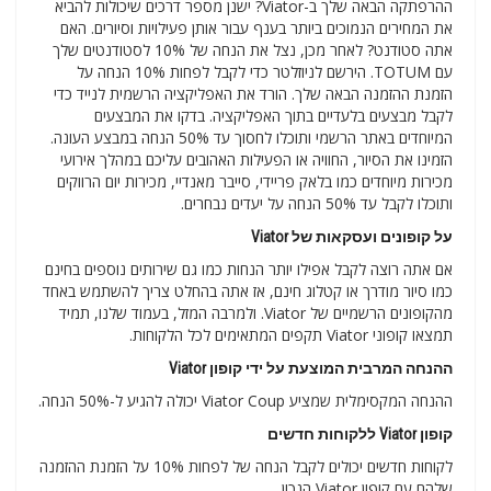
ההרפתקה הבאה שלך ב-Viator? ישנן מספר דרכים שיכולות להביא
את המחירים הנמוכים ביותר בענף עבור אותן פעילויות וסיורים. האם
אתה סטודנט? לאחר מכן, נצל את הנחה של 10% לסטודנטים שלך
עם TOTUM. הירשם לניוזלטר כדי לקבל לפחות 10% הנחה על
הזמנת ההזמנה הבאה שלך. הורד את האפליקציה הרשמית לנייד כדי
לקבל מבצעים בלעדיים בתוך האפליקציה. בדקו את המבצעים
המיוחדים באתר הרשמי ותוכלו לחסוך עד 50% הנחה במבצע העונה.
הזמינו את הסיור, החוויה או הפעילות האהובים עליכם במהלך אירועי
מכירות מיוחדים כמו בלאק פריידי, סייבר מאנדיי, מכירות יום הרווקים
ותוכלו לקבל עד 50% הנחה על יעדים נבחרים.
על קופונים ועסקאות של Viator
אם אתה רוצה לקבל אפילו יותר הנחות כמו גם שירותים נוספים בחינם
כמו סיור מודרך או קטלוג חינם, אז אתה בהחלט צריך להשתמש באחד
מהקופונים הרשמיים של Viator. ולמרבה המזל, בעמוד שלנו, תמיד
תמצאו קופוני Viator תקפים המתאימים לכל הלקוחות.
ההנחה המרבית המוצעת על ידי קופון Viator
ההנחה המקסימלית שמציע Viator Coup יכולה להגיע ל-50% הנחה.
קופון Viator ללקוחות חדשים
לקוחות חדשים יכולים לקבל הנחה של לפחות 10% על הזמנת ההזמנה
שלהם עם קופון Viator הנכון.