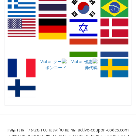
active-coupon-codes.com הוא פורטל אינטרנט המציע לך את הקופון
הנחה האחרונה, הצעות, מבצעים קודי הנחה בחנויות המספקות את מוצריה