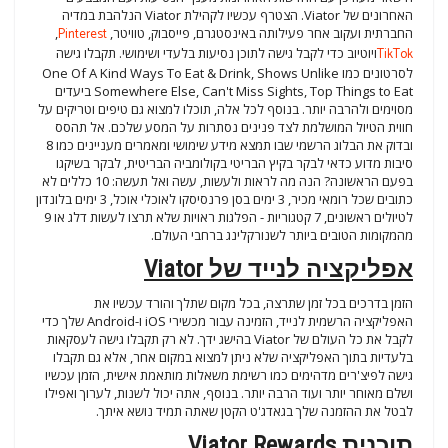
האחרונים של Viator. הצטרף עכשיו לקהילת Viator הנלהבת במדיה
החברתית ועקוב אחר פעילותה באינסטגרם, פייסבוק, טוויטר,
Pinterest
,
TikTok
ויוטיוב כדי לקבל גישה לתוכן נסיעות בלעדי ושימושי. תקבלו גישה
לסרטונים כמו One Of A Kind Ways To Eat & Drink, Shows Unlike
Somewhere Else, Can't Miss Sights, Top Things to Eat ביעדים
מסוימים ולהרבה יותר. בנוסף לכל אלה, תוכלו למצוא גם טיפים וטריקים על
חווית הטיול המושלמת לצד פנינים נסתרות על המסע שלכם. אל תהסס
ובדוק את הבלוג הרשמי שבו תמצא מידע שימושי ומאמרים מעניינים כמו 8
סיבות מדוע כדאי לבקר בקיץ הבריטי בקולומביה הבריטית, לבקר בשיקגו
בפעם הראשונה? הנה מה לראות ולעשות, עשה ואל תעשה: 10 כללים לא
כתובים שכל רומאי מכיר, 3 ימים בסן פרנסיסקו לאוכלי אוכל, 3 ימים בלונדון
לטיולים ראשונים, 7 קטגוריות - הפלגות ראויות שלא תרצו לעשות דלג או 9
מהמקומות הטובים ביותר לשנורקלינג ברחבי העולם.
אפליקציה לנייד של Viator
הזמן בדרכים בכל זמן שתרצה, בכל מקום שתלך והורד עכשיו את
האפליקציה הרשמית לנייד, הזמינה עבור מכשירי iOS ו-Android שלך כדי
לקבל את כל העולם של Viator בהישג ידך. לא רק תקבלו גישה לעסקאות
בלעדיות בתוך האפליקציה שלא ניתן למצוא במקום אחר, אלא גם תקבלו
גישה לפיצ'רים מדהימים כמו רשימת משאלות מותאמת אישית, הזמן עכשיו
ושלם מאוחר יותר ועוד הרבה יותר. בנוסף, אתה יכול לשנות, לערוך ואפילו
לבטל את ההזמנה שלך בגאדג'ט הקטן שאתה תמיד נושא איתך.
תוכנית Viator Rewards