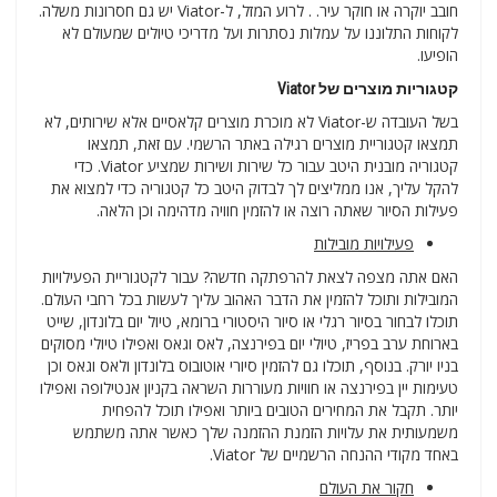
חובב יוקרה או חוקר עיר. . לרוע המזל, ל-Viator יש גם חסרונות משלה.
לקוחות התלוננו על עמלות נסתרות ועל מדריכי טיולים שמעולם לא
הופיעו.
קטגוריות מוצרים של Viator
בשל העובדה ש-Viator לא מוכרת מוצרים קלאסיים אלא שירותים, לא
תמצאו קטגוריית מוצרים רגילה באתר הרשמי. עם זאת, תמצאו
קטגוריה מובנית היטב עבור כל שירות ושירות שמציע Viator. כדי
להקל עליך, אנו ממליצים לך לבדוק היטב כל קטגוריה כדי למצוא את
פעילות הסיור שאתה רוצה או להזמין חוויה מדהימה וכן הלאה.
פעילויות מובילות
האם אתה מצפה לצאת להרפתקה חדשה? עבור לקטגוריית הפעילויות
המובילות ותוכל להזמין את הדבר האהוב עליך לעשות בכל רחבי העולם.
תוכלו לבחור בסיור רגלי או סיור היסטורי ברומא, טיול יום בלונדון, שייט
בארוחת ערב בפריז, טיולי יום בפירנצה, לאס וגאס ואפילו טיולי מסוקים
בניו יורק. בנוסף, תוכלו גם להזמין סיורי אוטובוס בלונדון ולאס וגאס וכן
טעימות יין בפירנצה או חוויות מעוררות השראה בקניון אנטילופה ואפילו
יותר. תקבל את המחירים הטובים ביותר ואפילו תוכל להפחית
משמעותית את עלויות הזמנת ההזמנה שלך כאשר אתה משתמש
באחד מקודי ההנחה הרשמיים של Viator.
חקור את העולם