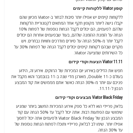
קופון Viator ללקוחות קיימים
ללקוחות קיימים יש אפילו יותר סיבות לבחור ב-Viator מכיוון שהם
יקבלו גישה ליותר מקופון תקף אחד המתאים לקטגוריית הלקוחות
שלהם. לפעמים, הם יכולים לקבל הנחות נוספות של לפחות 10%
הנחה על הזמנת ההזמנה שלהם, בעוד שבפעמים אחרות הם יכולים
לקבל יותר מ-50% הנחה על סיורים מודרכים וחוויות נבחרים. ויש
מקרים שבהם לקוחות קיימים יכולים לקבל הנחה של לפחות 30% על
כל השירותים שמציעה Viator.
Viator 11.11 הצעות וקודי קידום
חפש את הדילים באירוע יום המכירות של הרווקים. אירוע זה, הידוע
בעולם כ-Double 11, מאורגן מדי שנה ב-11 בנובמבר והוא מקבל את
פניכם עם יותר מ-30% הנחה כאשר אתם מממשים את קוד המבצע
הנכון ל-11.11.
Viator Black Friday מבצעים וקודי קידום
בלאק פריידי הוא ללא כל ספק אירוע המכירות החשוב ביותר שמגיע
שימושי עם הפתעות רבות. אתה יכול לקבל עד 50% הנחה עם קוד
המבצע הנכון של Viator Black Friday ולפעמים אתה יכול לחסוך
אפילו יותר. שימו לב לבלאק פריידיי ותוכלו לפתוח הנחות נוספות של
עד 30% הנחה.