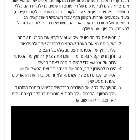
מלבד קודי ההטבה, תמצאו בעמוד שלנו גם קופונים תקפים של Viator. שוב
אתה צריך לשים לב לפרטים של הקופונים הרשומים כדי לגלות מהם כללי
המשחק. לפעמים, קופון תקף עבור לקוחות חדשים או עבור לקוחות קיימים,
בעוד שבפעמים אחרות, הקופון תקף עבור משתמשי האפליקציה, מנויי
הניוזלטר של סטודנטים. עקוב אחר ההנחיות שלנו כדי לגלות כיצד תוכל
להשתמש בקופון Viator שלך.
חפש את כל הקופונים של Viator וקרא את הפרטים שלהם.
כאשר תמצא את האחד שמתאים להזמנה שלך ולהעדפות
שלך, לחץ על הכפתור הצג מבצע/קבל מבצע.
חלון חדש יקפוץ באופן מיידי שבו אתה צריך ללחוץ על הכפתור
עבור אל Viator כדי להיות מופנה לאתר הרשמי.
היכנס לחשבון שלך, בחר את היעד שלך ואת הפעילויות או
הסיורים שבהם תרצה להשתתף ולאחר מכן בחר את התאריכים
ושעת המסע שלך.
המשך עם כל שאר השלבים הנדרשים לביצוע הזמנת ההזמנה
שלך מכיוון שההנחה שלך תחול אוטומטית במהלך דף התשלום
ולא תצטרך להזין שום קוד.