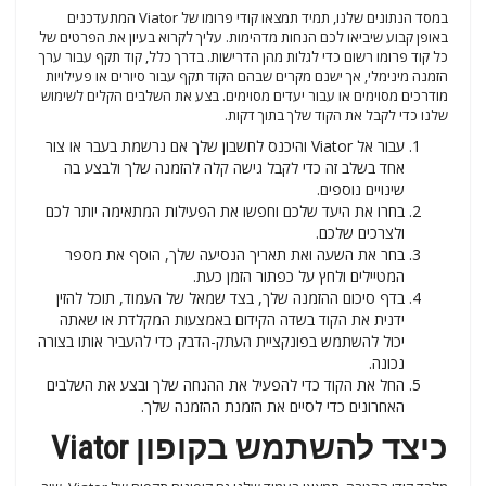
במסד הנתונים שלנו, תמיד תמצאו קודי פרומו של Viator המתעדכנים
באופן קבוע שיביאו לכם הנחות מדהימות. עליך לקרוא בעיון את הפרטים של
כל קוד פרומו רשום כדי לגלות מהן הדרישות. בדרך כלל, קוד תקף עבור ערך
הזמנה מינימלי, אך ישנם מקרים שבהם הקוד תקף עבור סיורים או פעילויות
מודרכים מסוימים או עבור יעדים מסוימים. בצע את השלבים הקלים לשימוש
שלנו כדי לקבל את הקוד שלך בתוך דקות.
עבור אל Viator והיכנס לחשבון שלך אם נרשמת בעבר או צור
אחד בשלב זה כדי לקבל גישה קלה להזמנה שלך ולבצע בה
שינויים נוספים.
בחרו את היעד שלכם וחפשו את הפעילות המתאימה יותר לכם
ולצרכים שלכם.
בחר את השעה ואת תאריך הנסיעה שלך, הוסף את מספר
המטיילים ולחץ על כפתור הזמן כעת.
בדף סיכום ההזמנה שלך, בצד שמאל של העמוד, תוכל להזין
ידנית את הקוד בשדה הקידום באמצעות המקלדת או שאתה
יכול להשתמש בפונקציית העתק-הדבק כדי להעביר אותו בצורה
נכונה.
החל את הקוד כדי להפעיל את ההנחה שלך ובצע את השלבים
האחרונים כדי לסיים את הזמנת ההזמנה שלך.
כיצד להשתמש בקופון Viator