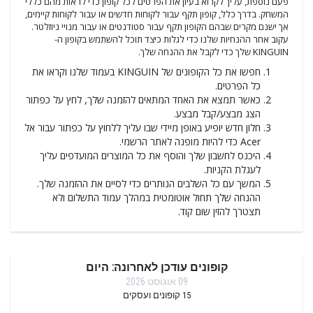
פעם נוספת, עליך לקרוא בעיון את הפרטים לכל קופון כדי לראות מהם כללי
המשחק. בדרך כלל, קופון תקף עבור לקוחות חדשים או עבור לקוחות קיימים,
אך ישנם מקרים שבהם הקופון תקף עבור סטודנטים או עבור מנויי ניוזלטר.
עקוב אחר ההנחיות שלנו כדי לגלות כיצד תוכל להשתמש בקופון ה-
KINGUIN שלך כדי לקבל את ההנחה שלך.
חפשו את כל הקופונים של KINGUIN בעמוד שלנו וקראו את
כל הפרטים.
כאשר תמצא את האחד המתאים להזמנה שלך, לחץ על כפתור
הצג מבצע/קבל מבצע.
חלון חדש יופיע באופן מיידי שבו עליך ללחוץ על כפתור עבור אל
Acer כדי להיות מופנה לאתר הרשמי.
היכנס לחשבון שלך והוסף את כל המוצרים המועדפים עליך
לעגלת הקניות.
המשך עם כל השלבים הנותרים כדי לסיים את ההזמנה שלך.
ההנחה שלך תחול אוטומטית במהלך עמוד התשלום ולא
תצטרך להזין שום קוד.
קופונים עודכן לאחרונה: היום
09 אוגוסט 2026
15
קופונים ועסקים