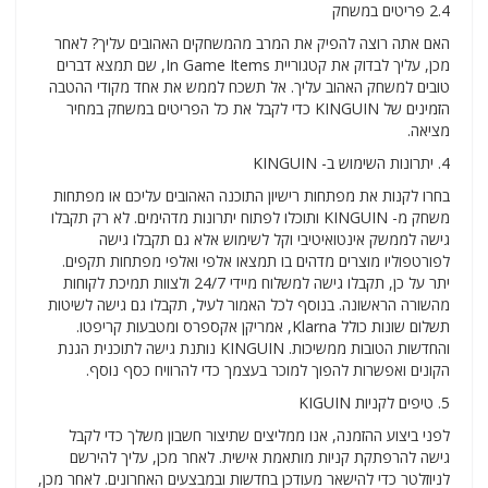
2.4 פריטים במשחק
האם אתה רוצה להפיק את המרב מהמשחקים האהובים עליך? לאחר
מכן, עליך לבדוק את קטגוריית In Game Items, שם תמצא דברים
טובים למשחק האהוב עליך. אל תשכח לממש את אחד מקודי ההטבה
הזמינים של KINGUIN כדי לקבל את כל הפריטים במשחק במחיר
מציאה.
4. יתרונות השימוש ב- KINGUIN
בחרו לקנות את מפתחות רישיון התוכנה האהובים עליכם או מפתחות
משחק מ- KINGUIN ותוכלו לפתוח יתרונות מדהימים. לא רק תקבלו
גישה לממשק אינטואיטיבי וקל לשימוש אלא גם תקבלו גישה
לפורטפוליו מוצרים מדהים בו תמצאו אלפי ואלפי מפתחות תקפים.
יתר על כן, תקבלו גישה למשלוח מיידי 24/7 ולצוות תמיכת לקוחות
מהשורה הראשונה. בנוסף לכל האמור לעיל, תקבלו גם גישה לשיטות
תשלום שונות כולל Klarna, אמריקן אקספרס ומטבעות קריפטו.
והחדשות הטובות ממשיכות. KINGUIN נותנת גישה לתוכנית הגנת
הקונים ואפשרות להפוך למוכר בעצמך כדי להרוויח כסף נוסף.
5. טיפים לקניות KIGUIN
לפני ביצוע ההזמנה, אנו ממליצים שתיצור חשבון משלך כדי לקבל
גישה להרפתקת קניות מותאמת אישית. לאחר מכן, עליך להירשם
לניוזלטר כדי להישאר מעודכן בחדשות ובמבצעים האחרונים. לאחר מכן,