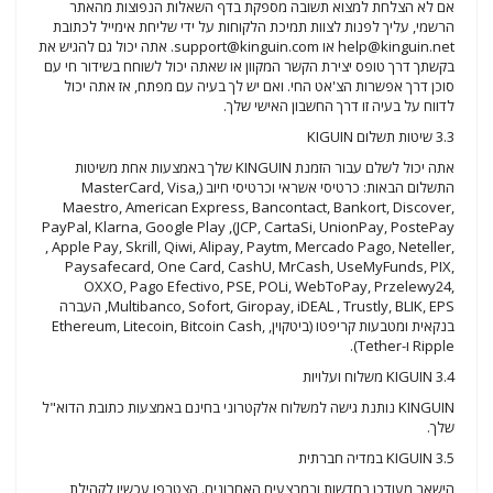
אם לא הצלחת למצוא תשובה מספקת בדף השאלות הנפוצות מהאתר
הרשמי, עליך לפנות לצוות תמיכת הלקוחות על ידי שליחת אימייל לכתובת
help@kinguin.net
או
support@kinguin.com
. אתה יכול גם להגיש את
בקשתך דרך טופס יצירת הקשר המקוון או שאתה יכול לשוחח בשידור חי עם
סוכן דרך אפשרות הצ'אט החי. ואם יש לך בעיה עם מפתח, אז אתה יכול
לדווח על בעיה זו דרך החשבון האישי שלך.
3.3 שיטות תשלום KIGUIN
אתה יכול לשלם עבור הזמנת KINGUIN שלך באמצעות אחת משיטות
התשלום הבאות: כרטיסי אשראי וכרטיסי חיוב (MasterCard, Visa,
Maestro, American Express, Bancontact, Bankort, Discover,
JCP, CartaSi, UnionPay, PostePay), PayPal, Klarna, Google Play
, Apple Pay, Skrill, Qiwi, Alipay, Paytm, Mercado Pago, Neteller,
Paysafecard, One Card, CashU, MrCash, UseMyFunds, PIX,
OXXO, Pago Efectivo, PSE, POLi, WebToPay, Przelewy24,
Multibanco, Sofort, Giropay, iDEAL , Trustly, BLIK, EPS, העברה
בנקאית ומטבעות קריפטו (ביטקוין, Ethereum, Litecoin, Bitcoin Cash,
Ripple ו-Tether).
3.4 KIGUIN משלוח ועלויות
KINGUIN נותנת גישה למשלוח אלקטרוני בחינם באמצעות כתובת הדוא"ל
שלך.
3.5 KIGUIN במדיה חברתית
הישאר מעודכן בחדשות ובמבצעים האחרונים. הצטרפו עכשיו לקהילת