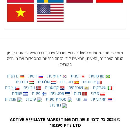
active-coupon-codes.com הוא פורטל אינטרנט המציע לך את הקופון
הנחה האחרונה, הצעות, מבצעים קודי הנחה בחנויות המספקות את מוצריה
בישראל.
פורטוגזית
יפנית
קוריאנית
רוסית
גרמנית
צרפתית
ספרדית
הולנדית
הונגרית
איטלקית
ויאטנמית
קרואטית
נורווגית
צ'כית
פולני
דנית
אסטונית
פינית
שוודית
תאילנדית
יווני
מסורת סינית
ערבית
אנגלית
רומנית
© 2024 כל הזכויות שמורות ACTIVE AFFILIATE MARKETING
PTE LTD סינגפור