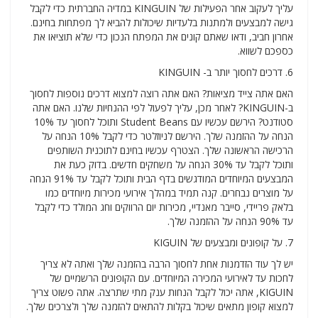
עליך לעקוב אחר הפעילות של KINGUIN במדיה החברתית כדי לקבל
גישה למבצעים ולמתנות בלעדיות שיכולות להביא לך מפתחות בחינם.
אחרון חביב, ודאו שאתם קונים את המפתח הנכון כדי שלא תוציאו את
כספכם לשווא.
6. דרכים לחסוך יותר ב- KINGUIN
האם אתה צייד מציאות? האם אתה רוצה למצוא דרכים נוספות לחסוך
ב-KINGUIN? לאחר מכן, עליך לפעול לפי ההנחיות שלנו. האם אתה
סטודנט? הירשם עכשיו עם Student Beans ותוכל לחסוך עד 10%
הנחה על ההזמנה שלך. הירשם לניוזלטר כדי לקבל 10% הנחה על
הרכישה הראשונה שלך. הצטרף עכשיו בחינם לתוכנית השותפים
ותוכל לקבל עד 30% הנחה על משחקים חדשים. בדוק כעת את
המבצעים המיוחדים המודגשים בדף הבית ותוכל לקבל עד 91% הנחה
על מוצרים נבחרים. קנה תמיד במהלך אירועי מכירות מיוחדים כמו
בלאק פריידי, סייבר מאנדיי, מכירות יום הרווקים וחג המולד כדי לקבל
עד 90% הנחה על ההזמנה שלך.
7. על קופונים ומבצעים של KIGUIN
יש לך עוד הזדמנות אחת לחסוך הרבה בהזמנה שלך ואתה לא צריך
לחכות עד לאירועי המכירה המיוחדים. עם הקופונים הרשמיים של
KIGUIN, אתה יכול לקבל הנחות ענק מתי שתרצה. אתה פשוט צריך
למצוא קופון מתאים שיכול בקלות להתאים להזמנה שלך ולצרכים שלך.