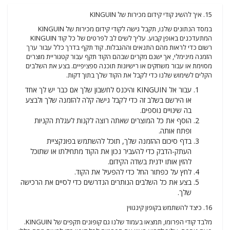
15. איך להשיג קודי קידום מכירות של KINGUIN
במסד הנתונים שלנו, תקבל גישה לקודי קידום מכירות של KINGUIN
המתעדכנים באופן קבוע. עליך לשים לב לפרטים של כל קוד KINGUIN
רשום כדי לראות מהם התנאים וההגבלות. קוד תקף בדרך כלל עבור ערך
הזמנה מינימלי, אך ישנם מקרים שבהם הקוד תקף עבור קטגוריית מוצרים
מסוימת או עבור משחקים או רישיונות תוכנה ספציפיים. בצע את השלבים
הקלים לשימוש שלנו כדי לקבל את הקוד שלך בתוך דקות.
עבור אל KINGUIN והיכנס לחשבון שלך אם כבר יש לך אחד
או הירשם בשלב זה כדי לקבל גישה קלה להזמנה שלך ולבצע
בה שינויים נוספים.
הוסף את כל המוצרים שאתה רוצה לקנות לעגלת הקניות
ופתח אותה.
בדף סיכום ההזמנה שלך, תוכל להשתמש בפונקציית
העתק-הדבק כדי להעביר נכון את הקוד מתחילתו או שתוכל
להזין אותו ידנית בשדה הקידום.
לחץ על כפתור החל כדי להפעיל את הקוד.
בצע את כל השלבים הנותרים הנדרשים כדי לסיים את הרכישה
שלך.
16. כיצד להשתמש בקופון קינגווין
מלבד קודי הפרומו, תמצאו בעמוד שלנו גם קופונים תקפים של KINGUIN.