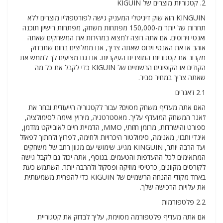
2. קטגוריות מוצרים של KIGUIN
KINGUIN הוא שוק דיגיטלי המעניק גישה לפורטפוליו מוצרים ללא
תחרות של יותר מ-150,000 מפתחות משחק, מפתחות רישיון תוכנה
ואנטי וירוסים. אם אתה רוצה למצוא במהירות את המשחקים שאתה
אוהב או את האנטי וירוס שאתה צריך, אנו ממליצים בחום שתבדוק
מקרוב את קטגוריות המוצרים העיקריות. אנו גם מציעים לך לממש את
הקודים או הקופונים הרשמיים של KIGUIN כדי לקבל את כל מה
שאתה צריך במחיר סביר.
2.1 ז'אנרים
האם אתה מעדיף משחק מסוים? עבור לקטגוריה הייעודית ובחר את
ז'אנר המשחק המועדף עליך. מאסטרטגיה, מירוץ ואימה לסימולציה,
ספורט והישרדות, מרומן חזותי, MMO, הדמיית חיים לאובייקט מזדמן,
אינדי וחבוי, מאנימה, סימולטור היכרויות ולחימה, לפרוץ ולחתוך לפאזל
ועד הרבה יותר, KINGUIN מגיע. שימושי עם מגוון רחב של משחקים
המתאימים לכל ההעדפות והטעמים. בנוסף, אתה יכול גם לקבל גישה
לקורסים מקוונים, כרטיסי מוזיקה ופסקול ולהרבה יותר. השתמש כעת
באחד מקודי ההנחה הרשמיים של KIGUIN כדי להפחית משמעותית
את עלויות הרכישה שלך.
2.2 פלטפורמות
אם אתה מעדיף פלטפורמה מסוימת, עליך לבדוק את קטגוריית