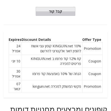
PZ6DA7V
קבל קוד
Expires
Discount Details
Offer Type
KINGUIN.net 10% קופון עצי אשוח
24
Promotion
להזמין דואר אלקטרוני להירשם
אפריל
קח 12% קוד פרומו ב KINGUIN.net
Coupon
10 יוני
פריטים למכירה
30
Coupon
הנחה של 10% באמצעות קוד פרומו
אפריל
07
Promotion
מקשי המשחק למכירה kinguin.net
ינואר
קופונים ומבצעים מחנויות דומות