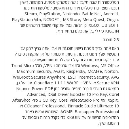
הפלטפורמות שבה תקבל גישה למשחקי מפתח, מפתחות רישיון
תוכנה ומוצרים דיגיטליים אחרים המתאימים לפלטפורמות כמו
Steam, PlayStation, Nintendo, Battle.Net, Android,
PlayStation Vita, NCSOFT , MS Store, Meta Quest, Origin,
XBOX, UBISOFT וכן הלאה. נצל את קודי השובר הרשמיים של
KIGUIN כדי לקבל את כולם במחיר מוזל.
2.3 תוכנה
האם אתה צריך מפתח רישיון תוכנה? או אולי אתה צריך להגן על
המכשיר שלך מפני תוכנות זדוניות, תוכנות ריגול או התקפות סייבר?
עבור לקטגוריית תוכנה ותקבל גישה למפתחות חוקיים עבור
Windows, MS Office ולמוצרי אבטחה ו-VPN, כולל Trend Micro
Maximum Security, Avast, Kaspersky, McAfee, Norton,
WeBroot Secures Anywhere, ESET Internet Security, AVG
Secure VPN או Cloudflare 1.1.1.1 WARP + VPN. יתר על כן,
תמצאו גם מוצרי תוכנה חיוניים אחרים כגון Nuance Power PDF
Advanced, IObit Driver Booster 10 Pro Key, Corel
AfterShot Pro 3 CD Key, Corel VideoStudio Pro X9, XSplit,
CCleaner Professional, Pinnacle Studio Ultimate 19 או
AOMEI Backupper Professional. השתמש עכשיו באחד
מהקופונים הרשמיים של KIGUIN כדי לקבל הנחות נוספות על
ההזמנה שלך.