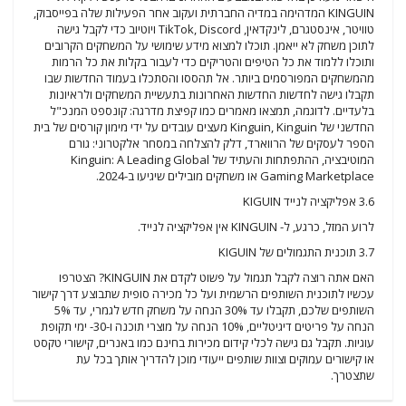
KINGUIN המדהימה במדיה החברתית ועקוב אחר הפעילות שלה בפייסבוק,
טוויטר, אינסטגרם, לינקדאין, TikTok, Discord ויוטיוב כדי לקבל גישה
לתוכן משחק לא ייאמן. תוכלו למצוא מידע שימושי על המשחקים הקרובים
ותוכלו ללמוד את כל הטיפים והטריקים כדי לעבור בקלות את כל הרמות
מהמשחקים המפורסמים ביותר. אל תהססו והסתכלו בעמוד החדשות שבו
תקבלו גישה לחדשות החדשות האחרונות בתעשיית המשחקים ולראיונות
בלעדיים. לדוגמה, תמצאו מאמרים כמו קפיצת מדרגה: קונספט המנכ"ל
החדשני של Kinguin, Kinguin מעצים עובדים על ידי מימון קורסים של בית
הספר לעסקים של הרווארד, דלק להצלחה במסחר אלקטרוני: גורם
המוטיבציה, ההתפתחות והעתיד של Kinguin: A Leading Global
Gaming Marketplace או משחקים מובילים שיגיעו ב-2024.
3.6 אפליקציה לנייד KIGUIN
לרוע המזל, כרגע, ל- KINGUIN אין אפליקציה לנייד.
3.7 תוכנית התגמולים של KIGUIN
האם אתה רוצה לקבל תגמול על פשוט לקדם את KINGUIN? הצטרפו
עכשיו לתוכנית השותפים הרשמית ועל כל מכירה סופית שתבוצע דרך קישור
השותפים שלכם, תקבלו עד 30% הנחה על משחק חדש לגמרי, עד 5%
הנחה על פריטים דיגיטליים, 10% הנחה על מוצרי תוכנה ו-30- ימי תקופת
עוגיות. תקבל גם גישה לכלי קידום מכירות בחינם כמו באנרים, קישורי טקסט
או קישורים עמוקים וצוות שותפים ייעודי מוכן להדריך אותך בכל עת
שתצטרך.