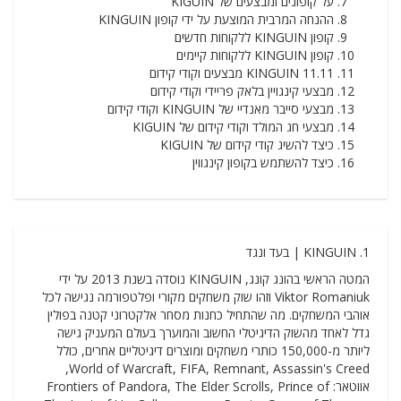
על קופונים ומבצעים של KIGUIN
ההנחה המרבית המוצעת על ידי קופון KINGUIN
קופון KINGUIN ללקוחות חדשים
קופון KINGUIN ללקוחות קיימים
KINGUIN 11.11 מבצעים וקודי קידום
מבצעי קינגויין בלאק פריידי וקודי קידום
מבצעי סייבר מאנדיי של KINGUIN וקודי קידום
מבצעי חג המולד וקודי קידום של KIGUIN
כיצד להשיג קודי קידום של KIGUIN
כיצד להשתמש בקופון קינגווין
1. KINGUIN | בעד ונגד
המטה הראשי בהונג קונג, KINGUIN נוסדה בשנת 2013 על ידי
Viktor Romaniuk וזהו שוק משחקים מקורי ופלטפורמה נגישה לכל
אוהבי המשחקים. מה שהתחיל כחנות מסחר אלקטרוני קטנה בפולין
גדל לאחד מהשוק הדיגיטלי החשוב והמוערך בעולם המעניק גישה
ליותר מ-150,000 כותרי משחקים ומוצרים דיגיטליים אחרים, כולל
World of Warcraft, FIFA, Remnant, Assassin's Creed,
אווטאר: Frontiers of Pandora, The Elder Scrolls, Prince of