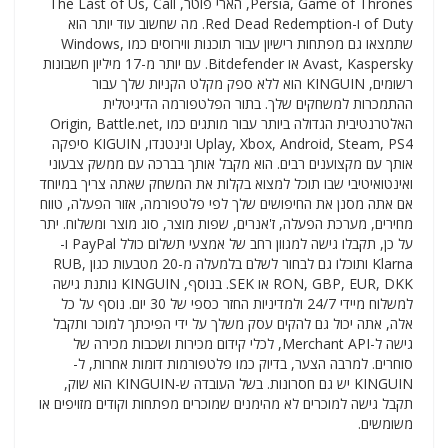
Persia, Game of Thrones, הארי פוטר, The Last of Us, Call
of Duty ו-Red Dead Redemption. מה שחשוב עוד יותר הוא
שתמצאו גם מפתחות רישיון עבור תוכנות ווירוסים כמו Windows,
Avast, Kaspersky או Bitdefender. עם יותר מ-17 מיליון חשבונות
רשומים, KINGUIN הוא ללא ספק מקלט הקניות שלך עבור
ההתמכרות למשחקים שלך. בתור הפלטפורמה הדיגיטלית
האלטרנטיבית הגדולה ביותר עבור מותגים כמו Origin, Battle.net,
Uplay, Xbox, Android, Steam, PS4 ונינטנדו, KIGUIN סיפקה
אותך עם מקצוענים רבים. הוא מקבל אותך בברכה עם ממשק צבעוני
ואינטואיטיבי שבו תוכל למצוא בקלות את המשחק שאתה צריך במיוחד
אם אתה מסנן את החיפושים שלך לפי פלטפורמה, אזור הפעלה, טווח
מחירים, מערכת הפעלה, ז'אנרים, שפות מוצר, סוג מוצר ומשלוח. יתר
על כן, תקבלו גישה למגוון רחב של אמצעי תשלום כולל PayPal ו-
Klarna ותוכלו גם לבחור לשלם בלמעלה מ-20 מטבעות כגון RUB,
RON, GBP, EUR, DKK או SEK. בנוסף, KINGUIN נותנת גישה
למשלוח מיידי 24/7 ולמדיניות החזר כספי של 30 יום. נוסף על כל
אלה, אתה יכול גם להקים עסק משלך על ידי הפיכתך למוכר ותקבל
גישה ל-Merchant API, לכלי קידום מכירות ושכבות מכירה של
סוחרים. למרבה הצער, בדיוק כמו פלטפורמות דומות אחרות, ל-
KINGUIN יש גם חסרונות. בשל העובדה ש-KINGUIN הוא שוק,
תקבל גישה למוכרים לא מהימנים שמוכרים מפתחות וקודים מזויפים או
משומשים.