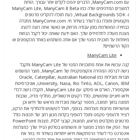
עם ManyCam.com, הדברים יהפכו לקלים יותר עבורך. הודות
למוצרים המדהימים שלה כמו ManyCam Lite, ManyCam 8 Beta
ו- Virtual Backgrounds SDK, כעת תוכלו להקליט סרטונים
מקצועיים ותוכלו גם לשדר בשידור חי. ManyCome.com מתגלה
כבחירה המושלמת בזמן עבודה מרחוק או כאשר אתה רוצה להציג
מצגת מעולה לתלמידים שלך. האם ידעת שאתה יכול לקבל הנחות
מיוחדות על תוכנית המנוי שלך אם אתה משתמש באחד מהקופונים או
הקוד הרשמיים?
ManyCam Lite
קנה עכשיו את אחת מתוכניות המנוי של ManyCam Lite ותקבל
גישה לגרסה המהירה והקומפקטית של ManyCam, מוצר המשמש
חברות מובילות כמו Oracle, Caterpillar, Australian National
University, Nasa, Rio Tinto, AOL, Canon, IBM, אוניברסיטת
אוקספורד, האו"ם או סיסקו. עם ManyCam Lite, תקבלו גישה לכלי
וידאו חיוניים שימושיים, כולל רקעים וירטואליים, מחליף מדיה, שכבות
תמונה בתוך תמונה, מספר קביעות מוגדרות מראש של וידאו וכן
אפשרויות מרובות מצלמות. בנוסף, תוכל לטשטש ולהחליף את הרקע,
לצייר ולהוסיף טקסט ותוכל להוסיף בקלות מגוון רחב של תכונות כולל
סרטונים מוקלטים מראש, תמונות, קובצי PDF, מצגות PowerPoint
ועוד. הפק את המרב ממוצר זה והשתמש בטלפון הנייד שלך כמצלמת
אינטרנט כדי לשדר הרפתקאות וידאו ייחודיות בשידור חי. בחר את
תוכנית המנוי המתאימה לך ביותר וממש את אחד מקודי המבצע