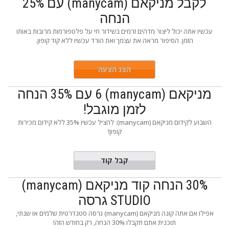
לקבל מניקאם (manycam) עם 25%
הנחה
עכשיו אתה יכול ליצור מדהים זרמים בשידור חי על פלטפורמות מרובות באותו
הזמן. הסיפור מראה את עצמך ואת הורד עכשיו ללא קוד קופון.
הצג הצעה
מניקאם (manycam) 6 עם 35% הנחה
לזמן מוגבל!
השבוע לקידום מניקאם (manycam): להציל עכשיו 35% ללא קידום מכירות
קופון!
de Need
קבל קוד
30% הנחה קוד מניקאם (manycam)
STUDIO גרסה
אפילו אם אתה קונה מניקאם (manycam) גרסה סטנדרטית שלמים או שנתי,
תוכנית אתם תקבלו 30% הנחה, רק בחודש הזה!