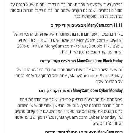
רגילה, בעוד שבפעמים אחרות, הם יכולים לקבל יותר מ-30% הנחה על
מוצרים נבחרים. ישנם גם מקרים שבהם הם יכולים לקבל הנחות נוספות
על תוכניות מנוי מופחתות כבר.
ManyCam.com 11.11 מבצעים וקודי קידום
ב-11 בנובמבר, ישנן חברות רבות שחוגגות את אירוע יום המכירות של
הרווקים. ו- ManyCam.com לא עושה שום חריג. אירוע זה, הידוע
בעולם כ-Double 11, מגיע ל-ManyCam.com עם יותר מ-20%
הנחה עם קוד המבצע הנכון של 11.11.
ManyCam.com Black Friday מבצעים וקודי קידום
יום שישי השחור לא צריך שום תיאור יותר. עם קוד המבצע הנכון של
ManyCam.com Black Friday, אתה יכול לחסוך עד 40% הנחה
על ההזמנה שלך.
ManyCam.com Cyber Monday הצעות וקודי קידום
פספסתם את המבצעים בבלאק פריידי? יש לך עוד הזדמנות אחת
לחסוך הרבה בהזמנה שלך. ביום שני הראשון אחרי יום שישי השחור,
כולם חוגגים את אירוע הסייבר מאנדיי המדהים. עם קוד קידום מתאים
של ManyCam.com Cyber Monday, תוכל לחסוך שוב עד 40%
הנחה על הרכישה.
ManyCam.com הצעות חג המולד וקודי קידום