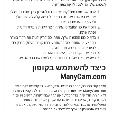
לשימוש שלנו כדי לקבל לך קוד בתוך דקות.
עבור אל ManyCam.com והיכנס לחשבון שלך אם כבר יש לך
אחד או הירשם בשלב זה כדי לקבל גישה קלה להזמנה שלך
ולבצע בה שינויים נוספים.
הוסף את כל המוצרים שאתה רוצה לקנות לעגלת הקניות
ופתח אותה.
בדף סיכום ההזמנה שלך, אתה יכול להזין ידנית את הקוד בשדה
המבצע או שאתה יכול להשתמש בפונקציית העתק-הדבק כדי
להעביר אותו כהלכה מההתחלה.
החל את הקוד כדי להפעיל את ההנחה.
בצע את כל השלבים הנותרים כדי לסיים את הרכישה שלך.
כיצד להשתמש בקופון
ManyCam.com
מלבד קודי ההטבה, במסד הנתונים שלנו, תמצאו גם קופונים תקפים של
ManyCam.com. שוב אתה צריך לקרוא את הפרטים לכל קופון רשום כדי
לראות מהן הדרישות. בדרך כלל, קופון תקף עבור לקוחות חדשים או עבור
לקוחות קיימים, אך ישנם מקרים שבהם הקופון תקף עבור משתמשי
האפליקציה או עבור מנויי ניוזלטר. עקוב אחר ההנחיות שלנו כדי לגלות
כיצד להשתמש בקופון שלך כדי לקבל את ההנחה.