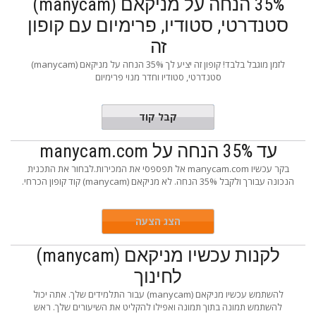
35% הנחה על מניקאם (manycam)
סטנדרטי, סטודיו, פרימיום עם קופון
זה
לזמן מוגבל בלבד! קופון זה יציע לך 35% הנחה על מניקאם (manycam)
סטנדרטי, סטודיו וחדר מנוי פרימיום
FF35WNT
קבל קוד
עד 35% הנחה על manycam.com
בקר עכשיו manycam.com אל תפספסי את המכירות.לבחור את התכנית
הנכונה עבורך ולקבל 35% הנחה. לא מניקאם (manycam) קוד קופון הכרחי.
הצג הצעה
לקנות עכשיו מניקאם (manycam)
לחינוך
להשתמש עכשיו מניקאם (manycam) עבור התלמידים שלך. אתה יכול
להשתמש תמונה בתוך תמונה ואפילו להקליט את השיעורים שלך. ראש