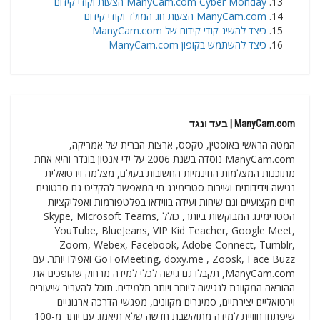
ManyCam.com Cyber Monday הצעות וקודי קידום
ManyCam.com הצעות חג המולד וקודי קידום
כיצד להשיג קודי קידום של ManyCam.com
כיצד להשתמש בקופון ManyCam.com
ManyCam.com | בעד ונגד
המטה הראשי באוסטין, טקסס, ארצות הברית של אמריקה,
ManyCam.com נוסדה בשנת 2006 על ידי אנטון בונדר והיא אחת
מתוכנות המצלמות החינמיות החשובות בעולם, מצלמה וירטואלית
נגישה וידידותית ושירות סטרימינג חי המאפשר להקליט גם סרטונים
חיים מקצועיים וגם שיחות ועידה בווידאו בפלטפורמות ואפליקציות
הסטרימינג המבוקשות ביותר, כולל Skype, Microsoft Teams,
YouTube, BlueJeans, VIP Kid Teacher, Google Meet,
Zoom, Webex, Facebook, Adobe Connect, Tumblr,
GoToMeeting, doxy.me , Zoosk, Face Buzz ואפילו יותר. עם
ManyCam.com, תקבלו גם גישה לכלי למידה מרחוק שהופכים את
ההוראה המקוונת לנגישה ליותר ויותר תלמידים. תוכל להעביר שיעורים
וירטואליים יצירתיים, סמינרים מקוונים, מפגשי הדרכה ארגוניים
שיפתחו חוויית למידה מתוקשבת חדשה שלא תיאמן. עם יותר מ-100