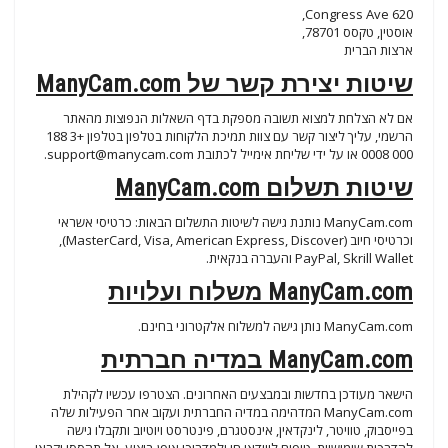
620 Congress Ave,
אוסטין, טקסס 78701,
ארצות הברית
שיטות יצירת קשר של ManyCam.com
אם לא הצלחת למצוא תשובה מספקת בדף השאלות הנפוצות מהאתר
הרשמי, עליך ליצור קשר עם צוות תמיכת הלקוחות בטלפון בטלפון +3 188
000 0008 או על ידי שליחת אימייל לכתובת
support@manycam.com
.
שיטות תשלום ManyCam.com
ManyCam.com נותנת גישה לשיטות התשלום הבאות: כרטיסי אשראי
וכרטיסי חיוב (MasterCard, Visa, American Express, Discover),
PayPal, Skrill Wallet והעברה בנקאית.
ManyCam.com משלוח ועלויות
ManyCam.com נותן גישה למשלוח אלקטרוני בחינם.
ManyCam.com במדיה חברתית
הישאר מעודכן בחדשות ובמבצעים האחרונים. הצטרפו עכשיו לקהילת
ManyCam.com המדהימה במדיה החברתית ועקוב אחר הפעילות שלה
בפייסבוק, טוויטר, לינקדאין, אינסטגרם, פינטרסט ויוטיוב ותקבלו גישה