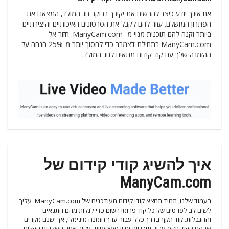
אם אינך יודע כיצד להרשים את יקירך בבוקר חג המולד, המצאנו את
הפתרון המושלם. עזור להם לקבל את הסרטונים האיכותיים והיצירתיים
ביותר וקנה להם תוכנית מנוי מ- ManyCam.com. חזור אל
ManyCam.com בתחילת דצמבר כדי לחסוך יותר מ-25% הנחה על
ההזמנה שלך עם קוד קידום מתאים לחג המולד.
איך להשיג קודי קידום של
ManyCam.com
בעמוד שלנו, תמיד תמצא קודי קידום מעודכנים של ManyCam.com. עליך
לשים לב לפרטים של כל קוד פרומו רשום כדי לגלות מהם התנאים
וההגבלות. קוד תקף בדרך כלל עבור ערך הזמנה מינימלי, אך ישנם מקרים
שבהם הקוד תקף עבור תוכניות מנוי ספציפיות. עקוב אחר השלבים הקלים