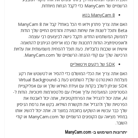
הרשמיים של ManyCam כדי לקבל הנחות מיוחדות.
ManyCam 8 בטא
האם אתה צריך פתרון וידאו חי הכל באחד? קבל את ManyCam 8
Beta ותוכל לשנות את שיחות הוועידה והזרמים החיים שלך הודות
לממשק המשתמש החדש. תקבל גישה לביצועים רבי עוצמה
ולאופטימיזציה הודות לתכונות שלו כמו אריחים הניתנים להתאמה
אישית או שכבות גלובליות. כעת תוכל להפחית משמעותית את עלויות
הרכישה שלך עם קודי ההנחה הרשמיים של ManyCam.com.
SDK של רקעים וירטואליים
האם אתה צריך את הכלי המושלם כדי להסיר או לטשטש את רקע
מצלמת האינטרנט שלך? השתמש כעת ב-Virtual Background
SDK שניתן לשלב בקלות עם ועידת הווידאו שלך או עם אפליקציית
הסטרימינג המועדפת עליך ואפילו עם פלטפורמות חינוכיות. הודות ל-
AI, אתה יכול להגדיל את הפרודוקטיביות, אתה יכול לאבטח את
הפרטיות שלך ולהגדיל את תקשורת הווידאו. בקש את גרסת הניסיון
שלך כבר עכשיו או השקיעו בחוכמה במוצר זה. אתה יכול להשיג אותו
במחיר מציאה עם הקופונים הרשמיים של ManyCam.com או קודי
השובר.
יתרונות השימוש ב- ManyCam.com