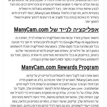
להדרכות שימושיות, טיפים לווידאו חי ולמדריכי אופן-ביצוע. אל תהססו וקראו
גם את הבלוג הרשמי כי תמצאו מאמרים מעניינים והכרחיים רבים כמו כיצד
לבצע שיחות ועידה טובות יותר, כיצד להשתמש במצלמה וירטואלית
בוועידות וידאו, מה קורה הלאה? ManyCam 8 Beta!, הסוד ליצירת וידאו
בשידור חי באיכות גבוהה בכל תקציב או 5 רעיונות להפוך אימון וירטואלי
למושך יותר.
אפליקציה לנייד של ManyCam.com
הישאר מעודכן והורד עכשיו את האפליקציה הרשמית לנייד, הזמינה מ-
AppStore ומ-Google Play כדי לקנות ולזרום בשידור חי תוך כדי תנועה
בכל זמן שתרצה ובכל מקום שתלך. באמצעות האפליקציה תוכלו להשתמש
במגוון רחב של פילטרים, עיוותים ואובייקטים ולהזרים מהמכשיר שלכם
ביוטיוב, בפייסבוק או בכל פלטפורמת סטרימינג חי אחרת. בנוסף, תוכל גם
להשתמש באפליקציה כמקור NDI ביישום שולחן העבודה.
ManyCam.com Rewards Program
האם אתה רוצה לקבל גישה לתגמולים בלעדיים רק על קידום
ManyCam.com? האם יש לך אתר אינטרנט, בלוג או חשבון מדיה
חברתית? הצטרף עכשיו לתוכנית השותפים הרשמית ולכל לקוח חדש
שמשתמש ב- ManyCam.com הודות לקישור השותפים שלך, תקבל עד
25% עמלה על כל מכירה, עגלת קניות ממוקדת גיאוגרפית כדי להגדיל את
קצב השיחה שלך, אפשרויות תשלום גמישות, מיידי גישה לדוחות מפורטים
על הפעילות שלך, קליקים, שיעורי המרה, החזרים כספיים וכן הלאה, צוות
תמיכה ייעודי לשותפים, כמו גם גישה לכלי קידום מכירות בחינם. האם אתה