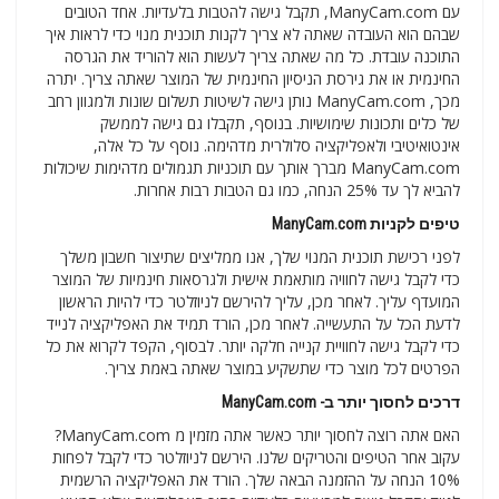
עם ManyCam.com, תקבל גישה להטבות בלעדיות. אחד הטובים
שבהם הוא העובדה שאתה לא צריך לקנות תוכנית מנוי כדי לראות איך
התוכנה עובדת. כל מה שאתה צריך לעשות הוא להוריד את הגרסה
החינמית או את גירסת הניסיון החינמית של המוצר שאתה צריך. יתרה
מכך, ManyCam.com נותן גישה לשיטות תשלום שונות ולמגוון רחב
של כלים ותכונות שימושיות. בנוסף, תקבלו גם גישה לממשק
אינטואיטיבי ולאפליקציה סלולרית מדהימה. נוסף על כל אלה,
ManyCam.com מברך אותך עם תוכניות תגמולים מדהימות שיכולות
להביא לך עד 25% הנחה, כמו גם הטבות רבות אחרות.
טיפים לקניות ManyCam.com
לפני רכישת תוכנית המנוי שלך, אנו ממליצים שתיצור חשבון משלך
כדי לקבל גישה לחוויה מותאמת אישית ולגרסאות חינמיות של המוצר
המועדף עליך. לאחר מכן, עליך להירשם לניוזלטר כדי להיות הראשון
לדעת הכל על התעשייה. לאחר מכן, הורד תמיד את האפליקציה לנייד
כדי לקבל גישה לחוויית קנייה חלקה יותר. לבסוף, הקפד לקרוא את כל
הפרטים לכל מוצר כדי שתשקיע במוצר שאתה באמת צריך.
דרכים לחסוך יותר ב- ManyCam.com
האם אתה רוצה לחסוך יותר כאשר אתה מזמין מ ManyCam.com?
עקוב אחר הטיפים והטריקים שלנו. הירשם לניוזלטר כדי לקבל לפחות
10% הנחה על ההזמנה הבאה שלך. הורד את האפליקציה הרשמית