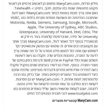
מיליון הורדות, ManyCam.com מתאים הן לאנשים פרטיים והן לאנשי
מקצוע מתעשיות שונות כמו עסקים, חינוך, גיימינג ו- Telehealth.
האם אתה צריך סיבות נוספות לבחור ManyCam.com? האם ידעת
שהתוכנה המדהימה הזו משמשת מוסדות וחברות גדולות כמו HSBC,
Motorola, Nvidia, Siemens, Samsung, Google, Microsoft,
Apple, The University of Sydney, ABC Studios,
Greenpeace, University of Harvard, Intel, Citrix, The
University של סידני, אוניברסיטת קולומביה בעיר ניו יורק או
סנטאנדר? בנוסף לכל האמור לעיל, ManyCam.com מברך אותך
עם מקצוענים רבים אחרים. זה שימושי עם ממשק אינטואיטיבי וקל
לשימוש שבו אתה יכול למצוא מידע מפורט על כל מה שאתה צריך
לדעת על החברה, התכונות והכלים שלה. תקבלו גם גישה לשיטות
תשלום שונות כולל PayPal או ארנק Skrill ולגרסת ניסיון בחינם של
מוצרי החברה. בנוסף, תוכלו גם לשדר בערוצים שונים במקביל ותקבלו
גישה למדריכי אודיו ווידאו מהירים ולהגדרות סטרימינג שילמדו אתכם
כיצד להשתמש בכל המוצרים הקיימים באתר. אבל בדיוק כמו הרבה
פלטפורמות דומות אחרות, ל- ManyCam.com יש גם חסרונות.
לקוחות רבים התלוננו על צוות תמיכת הלקוחות ועל מידע מטעה.
לדוגמה, ישנם לקוחות שהשאירו משוב שלילי באתרים מהימנים כמו
www.trustpilot.com לגבי תוכנית המנויים לכל החיים.
ManyCam.com קטגוריות מוצרים