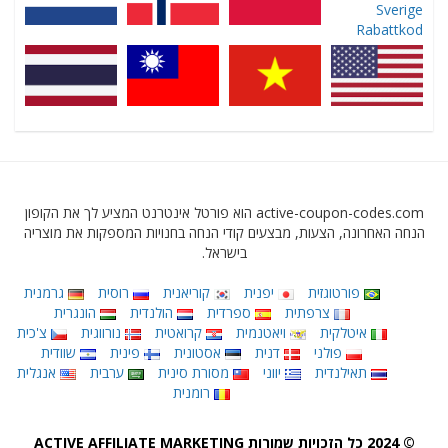
active-coupon-codes.com הוא פורטל אינטרנט המציע לך את הקופון
הנחה האחרונה, הצעות, מבצעים קודי הנחה בחנויות המספקות את מוצריה
בישראל.
פורטוגזית
יפנית
קוריאנית
רוסית
גרמנית
צרפתית
ספרדית
הולנדית
הונגרית
איטלקית
ויאטנמית
קרואטית
נורווגית
צ'כית
פולני
דנית
אסטונית
פינית
שוודית
תאילנדית
יווני
מסורת סינית
ערבית
אנגלית
רומנית
© 2024 כל הזכויות שמורות ACTIVE AFFILIATE MARKETING