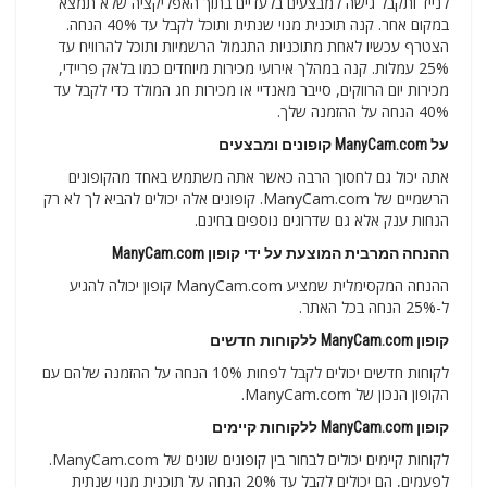
לנייד ותקבל גישה למבצעים בלעדיים בתוך האפליקציה שלא תמצא
במקום אחר. קנה תוכנית מנוי שנתית ותוכל לקבל עד 40% הנחה.
הצטרף עכשיו לאחת מתוכניות התגמול הרשמיות ותוכל להרוויח עד
25% עמלות. קנה במהלך אירועי מכירות מיוחדים כמו בלאק פריידי,
מכירות יום הרווקים, סייבר מאנדיי או מכירות חג המולד כדי לקבל עד
40% הנחה על ההזמנה שלך.
על ManyCam.com קופונים ומבצעים
אתה יכול גם לחסוך הרבה כאשר אתה משתמש באחד מהקופונים
הרשמיים של ManyCam.com. קופונים אלה יכולים להביא לך לא רק
הנחות ענק אלא גם שדרוגים נוספים בחינם.
ההנחה המרבית המוצעת על ידי קופון ManyCam.com
ההנחה המקסימלית שמציע ManyCam.com קופון יכולה להגיע
ל-25% הנחה בכל האתר.
קופון ManyCam.com ללקוחות חדשים
לקוחות חדשים יכולים לקבל לפחות 10% הנחה על ההזמנה שלהם עם
הקופון הנכון של ManyCam.com.
קופון ManyCam.com ללקוחות קיימים
לקוחות קיימים יכולים לבחור בין קופונים שונים של ManyCam.com.
לפעמים, הם יכולים לקבל עד 20% הנחה על תוכנית מנוי שנתית