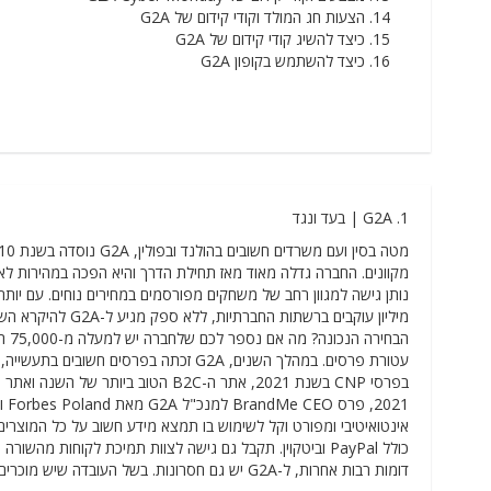
הצעות חג המולד וקודי קידום של G2A
כיצד להשיג קודי קידום של G2A
כיצד להשתמש בקופון G2A
1. G2A | בעד ונגד
כולל PayPal וביטקוין. תקבל גם גישה לצוות תמיכת לקוחות 
דומות רבות אחרות, ל-G2A יש גם חסרונות. בשל העובדה שיש מוכרים רבים ב-G2A, ייתכן שאתה רוכש מפתחות רישיון שנגנבו או שהושגו באופן לא חוקי.