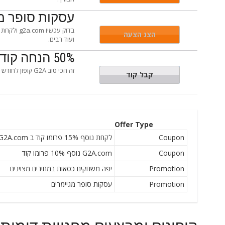
עסקות סופר מ
בדוק עכש
הצג הצעה
ועוד רבים.
50% הנחה קוד עבור כל G2A סדר
זה הכי טוב G2A קופון לחודש זה: להציל עכשיו 50% כאשר אתם תשתמשו בה!
enGamen
קבל קוד
Offer Type
Coupon
לקחת נוסף 15% פרומו קוד ב G2A.com להזמין באפליקציה
Coupon
G2A.com נוסף 10% פרומו קוד
Promotion
יפה משחקים כסאות במחירים מצוינים
Promotion
עסקות סופר מגיימרים