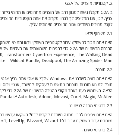
2. קטגוריות מוצרים של G2A
ב-G2A תקבלו גישה למגוון רחב של מוצרים מתחומים או תחומי ב
לקבל מחירים מיוחדים עבור המוצרים האהובים עליך.
2.1 משחקי וידאו
האם אתה מכור למשחק? עבור לקטגוריית משחקי וידאו ותמצא משחקי וי
Pack, Fortnite – Wildcat Bundle, Deadpool, The Amazing Spider-Man
2.2 תוכנה
האם אתה רוצה לשדרג את Windows שלך? 
תוכלו למצוא תוכנות ותוכנות מתאימות לעסקים ולמשרד, אנטי וירוס 
Autodesk, Adobe, Movavi, Corel, Magix, McAfee או Panda.
2.3 כרטיסי מתנה לגיימינג
מיוחדים עבור משחקים עבור PSN, Steam, Xbox Live, Nintendo eShop, Battle.net, Microsoft, LevelUp, Blizzard, Wizard 101 או Riot.
2.4 כרטיסי טעינה