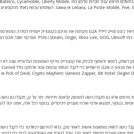
האם אתה מתכנן לבקר במדינה חדשה? קנה עכשיו קודים או מפתחות בתשלום מראש עבור חברות טלפון כמו bile, Liberty Mobile
Lebara, La Poste Mobile, Five, Etisalat, Virgin Mobile, Vodafone, Vectone, Syma, T-Mobile או Sawa. השתמש ע
האם אתה מעריץ ענק של סדרת משחקי הפעולה וההרפתקאות מאת דיוויד ג'ונס ומייק דיילי? G2A מקדמת את פניכם בקטגוריה ייעודית לסדרה
תמצאו מגוון רחב של מקשים המתאימים לפ
ן לשחק, לסחור ולאסוף ולבדוק את קטגוריית פריטי האספנות הבלעדית שבה לא ת
עמלות עסקה, תוכן מאוצר במלואו ויוצרים מאומתים עסקיים. בדוק כעת את מבצעי ה-G2A
עטורת פרסים אלא גם תקבלו גישה לממשק קלאסה וידידותי. יתר על כן, תקבלו גם גישה 
יומיות. בנוסף, תמצאו אלפי ואלפי מוצרים דיגיטליים. בנוסף לכל אלה, אתה יכול להר
חשבון משלך כדי לקבל גישה לחוויה מותאמת אישית. לאחר מכן, כדאי להירשם לניוזלטר כדי לקבל גי
מתי יושקו מוצרים חדשים. לאחר מכן, עליך להוריד את האפליקציה לנייד כדי להגי