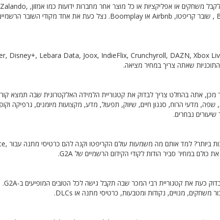
עכשיו, אתה אפילו יכול לקנות כרטיס טעינה שתוכל להשתמש בו כדי לקבל משחקים או
Binance, Steam, Google Play, Apple, Netflix, Nike, Flexepin , שובר קריפטו, Airbnb או Boomplay. נצל כעת את אחד מקודי השו
מכן, אתה בהחלט צריך לבדוק את קטגוריית הלמידה האלקטרונית שבה תמצא קור
ולל IT, עסקים, פיננסים, בריאות, שפה, מדעי הרוח, סגנון חיים, שיווק, תפעול, מדע, מקצועות מיומנים, גרפיקה וקו
כבר השקעתם בקריפטו? רוצים להרשים את יקירי
חסוך זמן והפסק לחפש