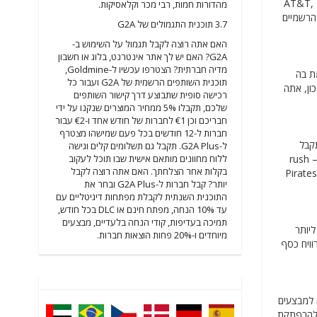
AT&T, Batelco, Lycamo,
מהדורות חמות, רבי מכר וקלאסיקות.
כשיו באחד מהקופונים הרשמיים
3.7 תוכנית התגמולים של G2A
האם אתה רוצה לקבל תגמול על השימוש ב-
G2A? האם יש לך אתר אינטרנט, בלוג או חשבון
מדיה חברתית? הצטרפו עכשיו ל-Goldmine,
 המפורסמת בה
תוכנית השותפים הרשמית של G2A ועבור כל
לטפורמות משחק מרכזיות כמו Steam, Origin, Xbox Live, GOG, Ubisoft ו-PSN. ועם קוד שובר G2A הנכון, אתה
רכישה סופית שתבוצע דרך קישור השותפים
שלכם, תקבלו 5% ממחיר המוצרים שנקנו על ידי
חבריכם וכן €1 לחברות של חודש אחד ו-€2 עבור
חברות ל-12 חודשים בכל פעם שמישהו מצטרף
קבל
ל-G2A Plus. תקבל גם תשלומים קלים וגישה
ללוח מחוונים מותאם אישית שבו תוכל לעקוב
 הרשמיים כדי לקבל הנחות ענקיות עבור אלסקה גולד rush – Cursed
בקלות אחר הצלחתך. האם אתה רוצה לקבל
Pick of Devil, Crypto Mayhem: Genesis Zapper, Bit Hotel: Degen Daytrader, Legends of Elysium: Avatars, SkyNity – Skylands או Pirates
יותר? קבל חברות ל-G2A Plus ובחר את
התוכנית השנתית לקבלת מפתחות דיגיטליים עם
עד 10% הנחה, מפתח חינם או DLC בכל חודש,
תמיכה בעדיפות, קודי הנחה בלעדיים, מבצעים
ליותר
מיוחדים ו-20% פחות הוצאות חברות.
וויח כסף
שה למבצעים
ע להרפתקת