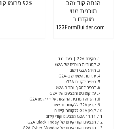
הנחה קוד זהב
92% פרומו קוד
תוכנית מנוי
מוקדם ב
123FormBuilder.com
סקירת G2A | בעד ונגד
קטגוריות מוצרים של G2A
מידע G2A חשוב
יתרונות השימוש ב-G2A
טיפים לקניות G2A
דרכים לחסוך יותר ב-G2A
על קופונים ומבצעים של G2A
ההנחה המרבית המוצעת על ידי קופון G2A
קופון G2A ללקוחות חדשים
קופון G2A ללקוחות קיימים
G2A 11.11 מבצעים וקודי קידום
מבצעים וקודי קידום של G2A Black Friday
מבצעים וקודי קידום של G2A Cyber ​​​​Monday