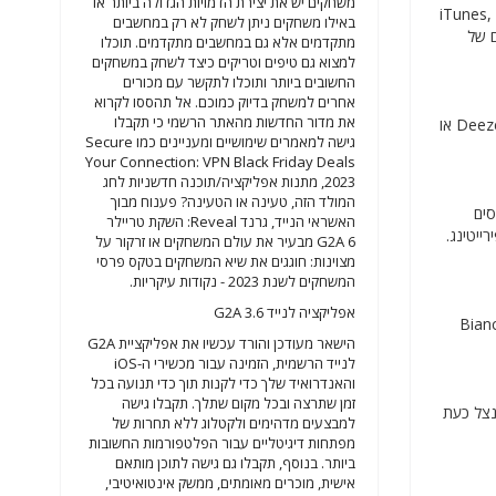
משחקים יש את יצירת הדמויות הגדולה ביותר או
 אפליקציות או כל מוצר אחר מחברות ידועות כמו אמזון, iTunes, Zalando,
באילו משחקים ניתן לשחק לא רק במחשבים
בר הרשמיים של
מתקדמים אלא גם במחשבים מתקדמים. תוכלו
למצוא גם טיפים וטריקים כיצד לשחק במשחקים
החשובים ביותר ותוכלו לתקשר עם מכורים
אחרים למשחק בדיוק כמוכם. אל תהססו לקרוא
את מדור החדשות מהאתר הרשמי כי תקבלו
הפק את המרב מ-G2A וקנה עכשיו תוכנית מנוי ל-Spotify, טינדר, Deezer, Disney+, Lebara Data, Joox, IndieFlix, Crunchyroll, DAZN, Xbox Live או
גישה למאמרים שימושיים ומעניינים כמו Secure
Your Connection: VPN Black Friday Deals
2023, מתנות אפליקציה/תוכנה חדשניות לחג
המולד הזה, טעינה או הטעינה? פענוח מבוך
סים
האשראי הנייד, גרנד Reveal: השקת טריילר
פירייטינג.
G2A 6 מבעיר את עולם המשחקים או זרקור על
מצוינות: חוגגים את שיא המשחקים בטקס פרסי
המשחקים לשנת 2023 - נקודות עיקריות.
אפליקציה לנייד 3.6 G2A
כם עם המתנות הטובות ביותר? למד אותם מה משמעות עולם הקריפטו וקנה להם כרטיסי מתנה עבור Biance,
הישאר מעודכן והורד עכשיו את אפליקציית G2A
לנייד הרשמית, הזמינה עבור מכשירי ה-iOS
והאנדרואיד שלך כדי לקנות תוך כדי תנועה בכל
זמן שתרצה ובכל מקום שתלך. תקבלו גישה
 את המוצר המתאים לצרכים ולהעדפות שלך. בדוק כעת את קטגוריית רבי המכר שבה תקבל גישה לכל הטובים המופיעים ב-G2A. נצל כעת
למבצעים מדהימים ולקטלוג ללא תחרות של
מפתחות דיגיטליים עבור הפלטפורמות החשובות
ביותר. בנוסף, תקבלו גם גישה לתוכן מותאם
אישית, מוכרים מאומתים, ממשק אינטואיטיבי,