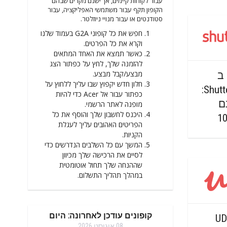
עבור לקוחות קיימים, אך ישנם מקרים שבהם
הקופון תקף עבור משתמשי האפליקציה, עבור
סטודנטים או עבור מנויי ניוזלטר.
חפש את כל קופוני G2A בעמוד שלנו
וקרא את כל הפרטים.
כאשר תמצא את האחד המתאים
להזמנה שלך, לחץ על כפתור הצג
מבצע/קבל מבצע.
 ב
חלון חדש יקפוץ שבו עליך ללחוץ על
Shutterstock.com:
כפתור עבור אל Acer כדי להיות
נם
מופנה לאתר הרשמי.
היכנס לחשבון שלך והוסף את כל
הפריטים האהובים עליך לעגלת
הקניות.
המשך עם כל השלבים הנדרשים כדי
לסיים את הרכישה שלך מכיוון
שההנחה שלך תחול אוטומטית
במהלך תהליך התשלום.
קופונים עודכן לאחרונה: היום
UD
08 אוגוסט 2026