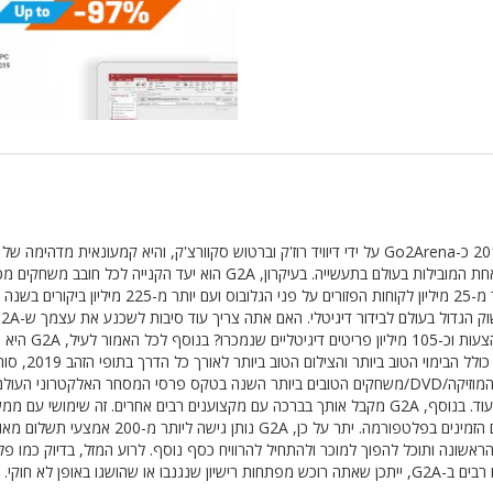
מטה בסין ועם משרדים חשובים בהולנד ובפולין, G2A נוסדה בשנת 2010 כ-Go2Arena על ידי דיוויד רוז'ק וברטוש סקוורצ'ק, והיא קמעונאית
מקוונים. החברה גדלה מאוד מאז תחילת הדרך והיא הפכה במהירות לאחת המובילות בעולם בתעשייה. בעיקרון, G2A הוא יעד הקנייה 
הבחירה הנכונה? מה אם נספר לכם שלחברה יש למעלה מ-75,000 הצעות וכ-05
עטורת פרסים. במהלך השנים, G2A זכתה בפרסים חשובי
בפרסי CNP בשנת 2021, אתר ה-B2C הטוב ביותר של השנה ואתר המוזיקה/DVD/משחקים הטובים ביותר השנה בטקס פרסי המסחר האלקטרו
2021, פרס BrandMe CEO למנכ"ל G2A מאת Forbes Poland ועוד. בנוסף, G2A מקבל אותך בברכה עם מקצוענים רבים אחרים. זה שימושי עם
אינטואיטיבי ומפורט וקל לשימוש בו תמצא מידע חשוב על כל המוצרים הזמינים בפלטפורמה. יתר על כן, G2A נותן גי
מהשורה הראשונה ותוכל להפוך למוכר ולהתחיל להרוויח כסף נוסף. לרוע המזל, בדיוק כמו 