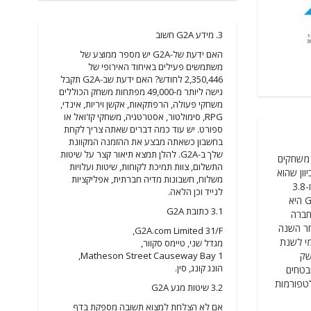
3. מידע G2A חשוב
האם ידעת של-G2A יש מספר ממוצע של
משתמשים פעילים באיחוד האירופי של
2,350,446 לחודש? האם ידעת שב-G2A תקבל
גישה ליותר מ-49,000 מפתחות משחק הכוללים
משחקי פעולה, הרפתקאות, אקשן ויריות, אינדי,
RPG, סימולטור, אסטרטגיה, משחקי קז'ואל או
ספורט. יש עוד כמה דברים שאתה צריך לקחת
בחשבון כשאתה מבצע את ההזמנה המקוונת
שלך ב-G2A. להלן תמצא תיאור קצר על שיטות
 מדהימה של משחקים
התשלום, צוות תמיכת לקוחות, שיטות ועלויות
לכל חובב משחקים מכיוון שהוא
משלוח, חשבונות מדיה חברתית, אפליקציות
נותן גישה למגוון רחב של משחקים מפורסמים במחירים נוחים. עם יותר מ-25 מיליון לקוחות הפזורים על פני הגלובוס ועם יותר מ-225 מיליון ביקורים בשנה ו-3.8
לנייד וכן הלאה.
מיליון עוקבים ברשתות החברתיות, ללא ספק מגיע ל-G2A להיקרא השוק הגדול בעולם לבידור דיגיטלי. האם אתה צריך עוד סיבות לשכנע את עצמך ש-G2A היא
3.1 כתובת G2A
1 מיליון פריטים דיגיטליים שנמכרו? בנוסף לכל האמור לעיל, G2A היא חברה
ם בתעשייה, כולל הבימוי הטוב ביותר והצילום הטוב ביותר לאורך כל הדרך בתופי הזהב 2019, סוחר השנה
G2A.com Limited 31/F,
ני העולמי לשנת
מגדל שני, טיימס סקוור,
1 Matheson Street Causeway Bay,
 ממשק
הונג קונג, סין.
שה ליותר מ-200 אמצעי תשלום מאובטחים
פלטפורמות
3.2 שיטות מגע G2A
אם לא הצלחת למצוא תשובה מספקת בדף