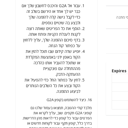
עבור אל G2A והיכנס לחשבון שלך אם
כבר יש לך אחד או הירשם בשלב זה
כדי לקבל גישה קלה להזמנה שלך
יסי מתנה
ולבצע בה שינויים נוספים.
הוסף את כל הפריטים שאתה רוצה
לקנות לעגלת הקניות ופתח אותה.
בדף סיכום ההזמנה שלך, עליך ללחוץ
על כפתור קוד הנחה.
יופיע שדה קידום שבו תוכל להזין את
הקוד באופן ידני באמצעות המקלדת
או שתוכל להעביר אותו כהלכה
מההתחלה עם פונקציית
Expires
ההעתקה-הדבק.
לחץ על כפתור החל כדי להפעיל את
הקוד ובצע את כל השלבים הנותרים
לביצוע ההזמנה.
16. כיצד להשתמש בקופון G2A
מלבד קודי ההטבה, תמצאו בעמוד שלנו גם
קופוני G2A תקפים. שוב, עליך לקרוא את
הפרטים עבור כל קופון כדי לראות מהן הדרישות.
בדרך כלל, קופון תקף עבור לקוחות חדשים או