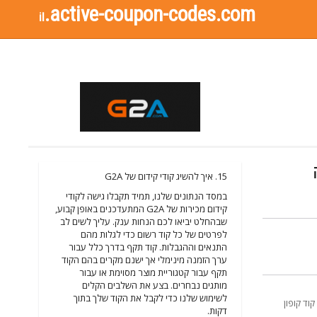
.active-coupon-codes.com
il
15. איך להשיג קודי קידום של G2A
במסד הנתונים שלנו, תמיד תקבלו גישה לקודי
קידום מכירות של G2A המתעדכנים באופן קבוע,
שבהחלט יביאו לכם הנחות ענק. עליך לשים לב
לפרטים של כל קוד רשום כדי לגלות מהם
התנאים וההגבלות. קוד תקף בדרך כלל עבור
ערך הזמנה מינימלי אך ישנם מקרים בהם הקוד
תקף עבור קטגוריית מוצר מסוימת או עבור
מותגים נבחרים. בצע את השלבים הקלים
לשימוש שלנו כדי לקבל את הקוד שלך בתוך
תה מחפש את המשחקים הכיסא?אתה במקום הנכון. תסתכל באתר, תוכלו למצוא בוודאות משהו שאתה רוצה. לא g2a קוד קופון
דקות.