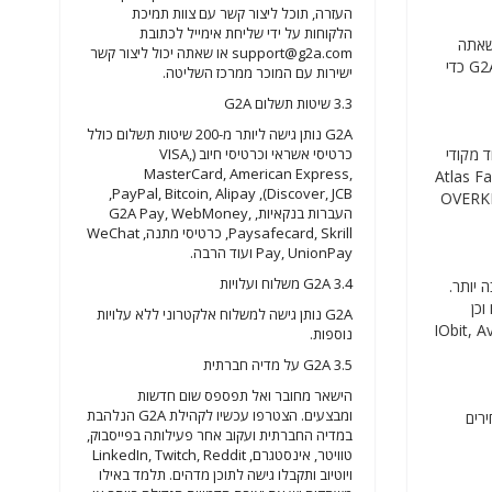
העזרה, תוכל ליצור קשר עם צוות תמיכת
הלקוחות על ידי שליחת אימייל לכתובת
 שאתה
support@g2a.com
או שאתה יכול ליצור קשר
צריך. לכן, אנו ממליצים לך לבחון מקרוב את אחת מקטגוריות המוצרים העיקריות. אנו גם מציעים לך להשתמש באחד מהקופונים או הקודים הרשמיים של G2A כדי
ישירות עם המוכר ממרכז השליטה.
3.3 שיטות תשלום G2A
G2A נותן גישה ליותר מ-200 שיטות תשלום כולל
כרטיסי אשראי וכרטיסי חיוב (VISA,
 מקודי
MasterCard, American Express,
Atlas Fallen, Marvel
Discover, JCB), PayPal, Bitcoin, Alipay,
OVERKILL, Sea of ​​Thieves: 
העברות בנקאיות, G2A Pay, WebMoney,
Paysafecard, Skrill, כרטיסי מתנה, WeChat
Pay, UnionPay ועוד הרבה.
3.4 G2A משלוח ועלויות
בה יותר.
וכן
G2A נותן גישה למשלוח אלקטרוני ללא עלויות
IObit, Avast, Kaspersk,
נוספות.
3.5 G2A על מדיה חברתית
הישאר מחובר ואל תפספס שום חדשות
ומבצעים. הצטרפו עכשיו לקהילת G2A הנלהבת
ים הרשמיים של G2A כדי לקבל מחירים
במדיה החברתית ועקוב אחר פעילותה בפייסבוק,
טוויטר, אינסטגרם, LinkedIn, Twitch, Reddit
ויוטיוב ותקבלו גישה לתוכן מדהים. תלמד באילו