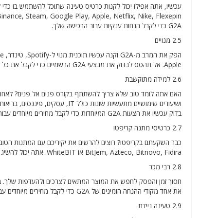
G2A כדי לקבל הנחות ענקיות עבור הרכישה שלך.
2.5 מנויים
Apple. אל תהסס לבדוק את מבצעי G2A הרשמיים כדי לקבל את כל התוכניות שאתה צריך במחיר מציאה.
2.6 למידה מתוקשבת
האם אתה לומד טוב שלא צריך להשתתף בקורס פנים אל פנים? לאחר 
ושיעורים שימושיים מתעשיות שונות כ
בדוק עכשיו את הצעות G2A המיוחדות כדי לקבל מחירים מיוחדים עבור שיעורים נבחרים.
2.7 כרטיסי מתנה קריפטו
BitJem, Azteco, Bitnovo, Fidira או WhiteBIT. אתה יכול להשיג את כולם במחיר סביר הודות לקודי הקידום הרשמיים של G2A.
2.8 רבי מכר
את אחד מקודי ההנחה הזמינים של G2A כדי לקבל מחירים מיוחדים עבור משחקים, מנויים, נקודות ומטבעות, כרטיסי מתנה או DLCs.
2.9 טעינה ניידת